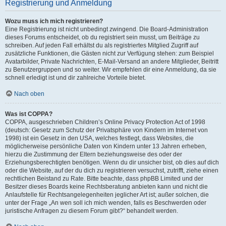
Registrierung und Anmeldung
Wozu muss ich mich registrieren?
Eine Registrierung ist nicht unbedingt zwingend. Die Board-Administration
dieses Forums entscheidet, ob du registriert sein musst, um Beiträge zu
schreiben. Auf jeden Fall erhältst du als registriertes Mitglied Zugriff auf
zusätzliche Funktionen, die Gästen nicht zur Verfügung stehen: zum Beispiel
Avatarbilder, Private Nachrichten, E-Mail-Versand an andere Mitglieder, Beitritt
zu Benutzergruppen und so weiter. Wir empfehlen dir eine Anmeldung, da sie
schnell erledigt ist und dir zahlreiche Vorteile bietet.
Nach oben
Was ist COPPA?
COPPA, ausgeschrieben Children’s Online Privacy Protection Act of 1998
(deutsch: Gesetz zum Schutz der Privatsphäre von Kindern im Internet von
1998) ist ein Gesetz in den USA, welches festlegt, dass Websites, die
möglicherweise persönliche Daten von Kindern unter 13 Jahren erheben,
hierzu die Zustimmung der Eltern beziehungsweise des oder der
Erziehungsberechtigten benötigen. Wenn du dir unsicher bist, ob dies auf dich
oder die Website, auf der du dich zu registrieren versuchst, zutrifft, ziehe einen
rechtlichen Beistand zu Rate. Bitte beachte, dass phpBB Limited und der
Besitzer dieses Boards keine Rechtsberatung anbieten kann und nicht die
Anlaufstelle für Rechtsangelegenheiten jeglicher Art ist; außer solchen, die
unter der Frage „An wen soll ich mich wenden, falls es Beschwerden oder
juristische Anfragen zu diesem Forum gibt?“ behandelt werden.