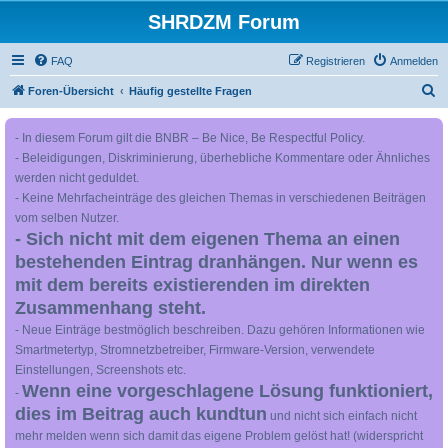
SHRDZM Forum
FAQ
Registrieren
Anmelden
S
Foren-Übersicht
Häufig gestellte Fragen
u
- In diesem Forum gilt die BNBR – Be Nice, Be Respectful Policy.
c
- Beleidigungen, Diskriminierung, überhebliche Kommentare oder Ähnliches
h
werden nicht geduldet.
e
- Keine Mehrfacheinträge des gleichen Themas in verschiedenen Beiträgen
vom selben Nutzer.
- Sich nicht mit dem eigenen Thema an einen
bestehenden Eintrag dranhängen. Nur wenn es
mit dem bereits existierenden im direkten
Zusammenhang steht.
- Neue Einträge bestmöglich beschreiben. Dazu gehören Informationen wie
Smartmetertyp, Stromnetzbetreiber, Firmware-Version, verwendete
Einstellungen, Screenshots etc.
Wenn eine vorgeschlagene Lösung funktioniert,
-
dies im Beitrag auch kundtun
und nicht sich einfach nicht
mehr melden wenn sich damit das eigene Problem gelöst hat! (widerspricht