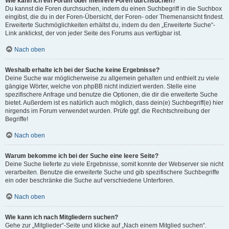
Wie kann ich ein Forum oder mehrere Foren durchsuchen?
Du kannst die Foren durchsuchen, indem du einen Suchbegriff in die Suchbox
eingibst, die du in der Foren-Übersicht, der Foren- oder Themenansicht findest.
Erweiterte Suchmöglichkeiten erhältst du, indem du den „Erweiterte Suche“-
Link anklickst, der von jeder Seite des Forums aus verfügbar ist.
Nach oben
Weshalb erhalte ich bei der Suche keine Ergebnisse?
Deine Suche war möglicherweise zu allgemein gehalten und enthielt zu viele
gängige Wörter, welche von phpBB nicht indiziert werden. Stelle eine
spezifischere Anfrage und benutze die Optionen, die dir die erweiterte Suche
bietet. Außerdem ist es natürlich auch möglich, dass dein(e) Suchbegriff(e) hier
nirgends im Forum verwendet wurden. Prüfe ggf. die Rechtschreibung der
Begriffe!
Nach oben
Warum bekomme ich bei der Suche eine leere Seite?
Deine Suche lieferte zu viele Ergebnisse, somit konnte der Webserver sie nicht
verarbeiten. Benutze die erweiterte Suche und gib spezifischere Suchbegriffe
ein oder beschränke die Suche auf verschiedene Unterforen.
Nach oben
Wie kann ich nach Mitgliedern suchen?
Gehe zur „Mitglieder“-Seite und klicke auf „Nach einem Mitglied suchen“.