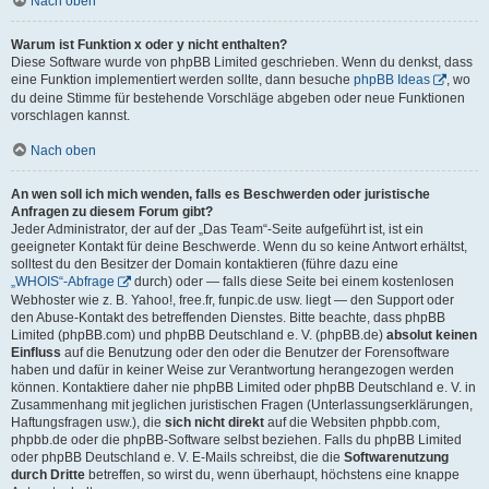
Nach oben
Warum ist Funktion x oder y nicht enthalten?
Diese Software wurde von phpBB Limited geschrieben. Wenn du denkst, dass
eine Funktion implementiert werden sollte, dann besuche
phpBB Ideas
, wo
du deine Stimme für bestehende Vorschläge abgeben oder neue Funktionen
vorschlagen kannst.
Nach oben
An wen soll ich mich wenden, falls es Beschwerden oder juristische
Anfragen zu diesem Forum gibt?
Jeder Administrator, der auf der „Das Team“-Seite aufgeführt ist, ist ein
geeigneter Kontakt für deine Beschwerde. Wenn du so keine Antwort erhältst,
solltest du den Besitzer der Domain kontaktieren (führe dazu eine
„WHOIS“-Abfrage
durch) oder — falls diese Seite bei einem kostenlosen
Webhoster wie z. B. Yahoo!, free.fr, funpic.de usw. liegt — den Support oder
den Abuse-Kontakt des betreffenden Dienstes. Bitte beachte, dass phpBB
Limited (phpBB.com) und phpBB Deutschland e. V. (phpBB.de)
absolut keinen
Einfluss
auf die Benutzung oder den oder die Benutzer der Forensoftware
haben und dafür in keiner Weise zur Verantwortung herangezogen werden
können. Kontaktiere daher nie phpBB Limited oder phpBB Deutschland e. V. in
Zusammenhang mit jeglichen juristischen Fragen (Unterlassungserklärungen,
Haftungsfragen usw.), die
sich nicht direkt
auf die Websiten phpbb.com,
phpbb.de oder die phpBB-Software selbst beziehen. Falls du phpBB Limited
oder phpBB Deutschland e. V. E-Mails schreibst, die die
Softwarenutzung
durch Dritte
betreffen, so wirst du, wenn überhaupt, höchstens eine knappe