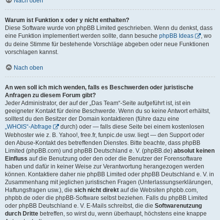
Nach oben
Warum ist Funktion x oder y nicht enthalten?
Diese Software wurde von phpBB Limited geschrieben. Wenn du denkst, dass
eine Funktion implementiert werden sollte, dann besuche
phpBB Ideas
, wo
du deine Stimme für bestehende Vorschläge abgeben oder neue Funktionen
vorschlagen kannst.
Nach oben
An wen soll ich mich wenden, falls es Beschwerden oder juristische
Anfragen zu diesem Forum gibt?
Jeder Administrator, der auf der „Das Team“-Seite aufgeführt ist, ist ein
geeigneter Kontakt für deine Beschwerde. Wenn du so keine Antwort erhältst,
solltest du den Besitzer der Domain kontaktieren (führe dazu eine
„WHOIS“-Abfrage
durch) oder — falls diese Seite bei einem kostenlosen
Webhoster wie z. B. Yahoo!, free.fr, funpic.de usw. liegt — den Support oder
den Abuse-Kontakt des betreffenden Dienstes. Bitte beachte, dass phpBB
Limited (phpBB.com) und phpBB Deutschland e. V. (phpBB.de)
absolut keinen
Einfluss
auf die Benutzung oder den oder die Benutzer der Forensoftware
haben und dafür in keiner Weise zur Verantwortung herangezogen werden
können. Kontaktiere daher nie phpBB Limited oder phpBB Deutschland e. V. in
Zusammenhang mit jeglichen juristischen Fragen (Unterlassungserklärungen,
Haftungsfragen usw.), die
sich nicht direkt
auf die Websiten phpbb.com,
phpbb.de oder die phpBB-Software selbst beziehen. Falls du phpBB Limited
oder phpBB Deutschland e. V. E-Mails schreibst, die die
Softwarenutzung
durch Dritte
betreffen, so wirst du, wenn überhaupt, höchstens eine knappe