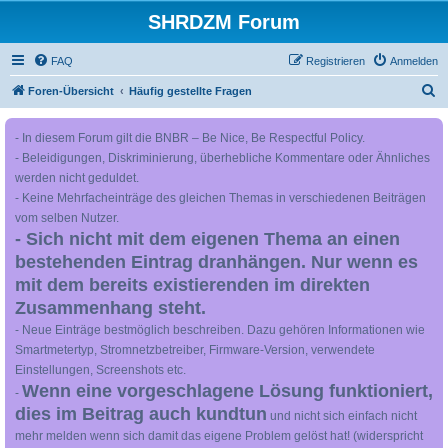
SHRDZM Forum
FAQ
Registrieren
Anmelden
S
Foren-Übersicht
Häufig gestellte Fragen
u
- In diesem Forum gilt die BNBR – Be Nice, Be Respectful Policy.
c
- Beleidigungen, Diskriminierung, überhebliche Kommentare oder Ähnliches
h
werden nicht geduldet.
e
- Keine Mehrfacheinträge des gleichen Themas in verschiedenen Beiträgen
vom selben Nutzer.
- Sich nicht mit dem eigenen Thema an einen
bestehenden Eintrag dranhängen. Nur wenn es
mit dem bereits existierenden im direkten
Zusammenhang steht.
- Neue Einträge bestmöglich beschreiben. Dazu gehören Informationen wie
Smartmetertyp, Stromnetzbetreiber, Firmware-Version, verwendete
Einstellungen, Screenshots etc.
Wenn eine vorgeschlagene Lösung funktioniert,
-
dies im Beitrag auch kundtun
und nicht sich einfach nicht
mehr melden wenn sich damit das eigene Problem gelöst hat! (widerspricht