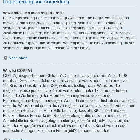
Registrierung und Anmeldung
Wozu muss ich mich registrieren?
Eine Registrierung ist nicht unbedingt zwingend. Die Board-Administration
dieses Forums entscheidet, ob du registriert sein musst, um Beiträge zu
schreiben. Auf jeden Fall erhältst du als registriertes Mitglied Zugriff auf
zusätzliche Funktionen, die Gästen nicht zur Verfügung stehen: zum Beispiel
Avatarbilder, Private Nachrichten, E-Mail-Versand an andere Mitglieder, Beitritt
zu Benutzergruppen und so weiter. Wir empfehlen dir eine Anmeldung, da sie
schnell erledigt ist und dir zahlreiche Vorteile bietet.
Nach oben
Was ist COPPA?
COPPA, ausgeschrieben Children’s Online Privacy Protection Act of 1998
(deutsch: Gesetz zum Schutz der Privatsphäre von Kindern im Internet von
1998) ist ein Gesetz in den USA, welches festlegt, dass Websites, die
möglicherweise persönliche Daten von Kindern unter 13 Jahren erheben,
hierzu die Zustimmung der Eltern beziehungsweise des oder der
Erziehungsberechtigten benötigen. Wenn du dir unsicher bist, ob dies auf dich
oder die Website, auf der du dich zu registrieren versuchst, zutrifft, ziehe einen
rechtlichen Beistand zu Rate. Bitte beachte, dass phpBB Limited und der
Besitzer dieses Boards keine Rechtsberatung anbieten kann und nicht die
Anlaufstelle für Rechtsangelegenheiten jeglicher Art ist; außer solchen, die
unter der Frage „An wen soll ich mich wenden, falls es Beschwerden oder
juristische Anfragen zu diesem Forum gibt?“ behandelt werden.