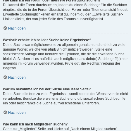
Wie kann ich ein Forum oder mehrere Foren durchsuchen?
Du kannst die Foren durchsuchen, indem du einen Suchbegriff in die Suchbox
eingibst, die du in der Foren-Übersicht, der Foren- oder Themenansicht findest.
Erweiterte Suchmöglichkeiten erhältst du, indem du den „Erweiterte Suche“-
Link anklickst, der von jeder Seite des Forums aus verfügbar ist.
Nach oben
Weshalb erhalte ich bei der Suche keine Ergebnisse?
Deine Suche war möglicherweise zu allgemein gehalten und enthielt zu viele
gängige Wörter, welche von phpBB nicht indiziert werden. Stelle eine
spezifischere Anfrage und benutze die Optionen, die dir die erweiterte Suche
bietet. Außerdem ist es natürlich auch möglich, dass dein(e) Suchbegriff(e) hier
nirgends im Forum verwendet wurden. Prüfe ggf. die Rechtschreibung der
Begriffe!
Nach oben
Warum bekomme ich bei der Suche eine leere Seite?
Deine Suche lieferte zu viele Ergebnisse, somit konnte der Webserver sie nicht
verarbeiten. Benutze die erweiterte Suche und gib spezifischere Suchbegriffe
ein oder beschränke die Suche auf verschiedene Unterforen.
Nach oben
Wie kann ich nach Mitgliedern suchen?
Gehe zur „Mitglieder“-Seite und klicke auf „Nach einem Mitglied suchen“.