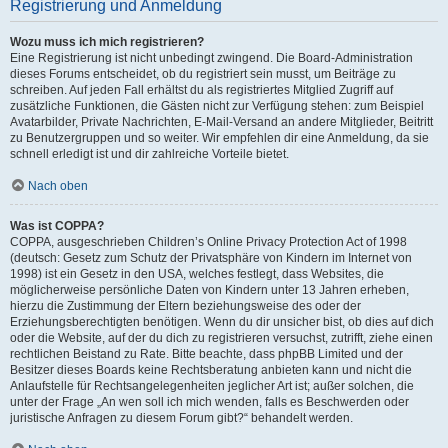
Registrierung und Anmeldung
Wozu muss ich mich registrieren?
Eine Registrierung ist nicht unbedingt zwingend. Die Board-Administration
dieses Forums entscheidet, ob du registriert sein musst, um Beiträge zu
schreiben. Auf jeden Fall erhältst du als registriertes Mitglied Zugriff auf
zusätzliche Funktionen, die Gästen nicht zur Verfügung stehen: zum Beispiel
Avatarbilder, Private Nachrichten, E-Mail-Versand an andere Mitglieder, Beitritt
zu Benutzergruppen und so weiter. Wir empfehlen dir eine Anmeldung, da sie
schnell erledigt ist und dir zahlreiche Vorteile bietet.
Nach oben
Was ist COPPA?
COPPA, ausgeschrieben Children’s Online Privacy Protection Act of 1998
(deutsch: Gesetz zum Schutz der Privatsphäre von Kindern im Internet von
1998) ist ein Gesetz in den USA, welches festlegt, dass Websites, die
möglicherweise persönliche Daten von Kindern unter 13 Jahren erheben,
hierzu die Zustimmung der Eltern beziehungsweise des oder der
Erziehungsberechtigten benötigen. Wenn du dir unsicher bist, ob dies auf dich
oder die Website, auf der du dich zu registrieren versuchst, zutrifft, ziehe einen
rechtlichen Beistand zu Rate. Bitte beachte, dass phpBB Limited und der
Besitzer dieses Boards keine Rechtsberatung anbieten kann und nicht die
Anlaufstelle für Rechtsangelegenheiten jeglicher Art ist; außer solchen, die
unter der Frage „An wen soll ich mich wenden, falls es Beschwerden oder
juristische Anfragen zu diesem Forum gibt?“ behandelt werden.