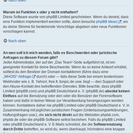
Nach oben
Warum ist Funktion x oder y nicht enthalten?
Diese Software wurde von phpBB Limited geschrieben. Wenn du denkst, dass
eine Funktion implementiert werden sollte, dann besuche
phpBB Ideas
, wo
du deine Stimme für bestehende Vorschläge abgeben oder neue Funktionen
vorschlagen kannst.
Nach oben
An wen soll ich mich wenden, falls es Beschwerden oder juristische
Anfragen zu diesem Forum gibt?
Jeder Administrator, der auf der „Das Team“-Seite aufgeführt ist, ist ein
geeigneter Kontakt für deine Beschwerde. Wenn du so keine Antwort erhältst,
solltest du den Besitzer der Domain kontaktieren (führe dazu eine
„WHOIS“-Abfrage
durch) oder — falls diese Seite bei einem kostenlosen
Webhoster wie z. B. Yahoo!, free.fr, funpic.de usw. liegt — den Support oder
den Abuse-Kontakt des betreffenden Dienstes. Bitte beachte, dass phpBB
Limited (phpBB.com) und phpBB Deutschland e. V. (phpBB.de)
absolut keinen
Einfluss
auf die Benutzung oder den oder die Benutzer der Forensoftware
haben und dafür in keiner Weise zur Verantwortung herangezogen werden
können. Kontaktiere daher nie phpBB Limited oder phpBB Deutschland e. V. in
Zusammenhang mit jeglichen juristischen Fragen (Unterlassungserklärungen,
Haftungsfragen usw.), die
sich nicht direkt
auf die Websiten phpbb.com,
phpbb.de oder die phpBB-Software selbst beziehen. Falls du phpBB Limited
oder phpBB Deutschland e. V. E-Mails schreibst, die die
Softwarenutzung
durch Dritte
betreffen, so wirst du, wenn überhaupt, höchstens eine knappe