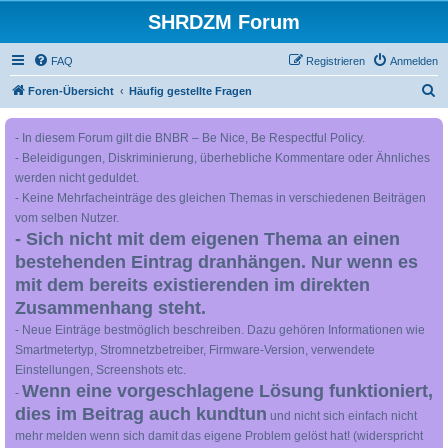
SHRDZM Forum
FAQ
Registrieren
Anmelden
S
Foren-Übersicht
Häufig gestellte Fragen
u
- In diesem Forum gilt die BNBR – Be Nice, Be Respectful Policy.
c
- Beleidigungen, Diskriminierung, überhebliche Kommentare oder Ähnliches
h
werden nicht geduldet.
e
- Keine Mehrfacheinträge des gleichen Themas in verschiedenen Beiträgen
vom selben Nutzer.
- Sich nicht mit dem eigenen Thema an einen
bestehenden Eintrag dranhängen. Nur wenn es
mit dem bereits existierenden im direkten
Zusammenhang steht.
- Neue Einträge bestmöglich beschreiben. Dazu gehören Informationen wie
Smartmetertyp, Stromnetzbetreiber, Firmware-Version, verwendete
Einstellungen, Screenshots etc.
Wenn eine vorgeschlagene Lösung funktioniert,
-
dies im Beitrag auch kundtun
und nicht sich einfach nicht
mehr melden wenn sich damit das eigene Problem gelöst hat! (widerspricht