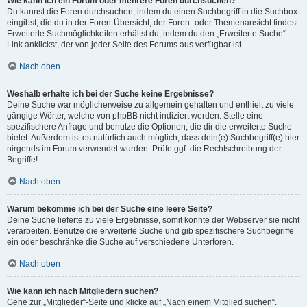
Wie kann ich ein Forum oder mehrere Foren durchsuchen?
Du kannst die Foren durchsuchen, indem du einen Suchbegriff in die Suchbox
eingibst, die du in der Foren-Übersicht, der Foren- oder Themenansicht findest.
Erweiterte Suchmöglichkeiten erhältst du, indem du den „Erweiterte Suche“-
Link anklickst, der von jeder Seite des Forums aus verfügbar ist.
Nach oben
Weshalb erhalte ich bei der Suche keine Ergebnisse?
Deine Suche war möglicherweise zu allgemein gehalten und enthielt zu viele
gängige Wörter, welche von phpBB nicht indiziert werden. Stelle eine
spezifischere Anfrage und benutze die Optionen, die dir die erweiterte Suche
bietet. Außerdem ist es natürlich auch möglich, dass dein(e) Suchbegriff(e) hier
nirgends im Forum verwendet wurden. Prüfe ggf. die Rechtschreibung der
Begriffe!
Nach oben
Warum bekomme ich bei der Suche eine leere Seite?
Deine Suche lieferte zu viele Ergebnisse, somit konnte der Webserver sie nicht
verarbeiten. Benutze die erweiterte Suche und gib spezifischere Suchbegriffe
ein oder beschränke die Suche auf verschiedene Unterforen.
Nach oben
Wie kann ich nach Mitgliedern suchen?
Gehe zur „Mitglieder“-Seite und klicke auf „Nach einem Mitglied suchen“.