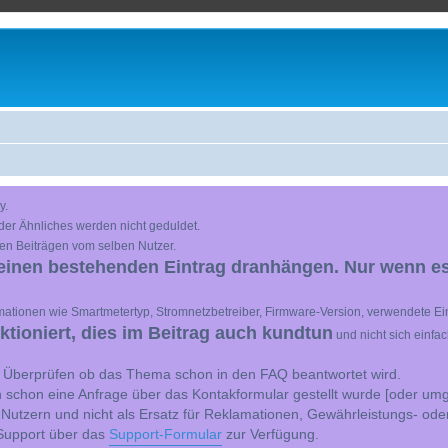
y.
der Ähnliches werden nicht geduldet.
en Beiträgen vom selben Nutzer.
einen bestehenden Eintrag dranhängen. Nur wenn es
ationen wie Smartmetertyp, Stromnetzbetreiber, Firmware-Version, verwendete Ein
ioniert, dies im Beitrag auch kundtun
und nicht sich einfa
st Überprüfen ob das Thema schon in den FAQ beantwortet wird.
 schon eine Anfrage über das Kontakformular gestellt wurde [oder umg
 Nutzern und nicht als Ersatz für Reklamationen, Gewährleistungs- ode
e Support über das
Support-Formular
zur Verfügung.