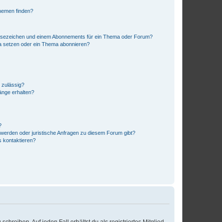
hemen finden?
esezeichen und einem Abonnements für ein Thema oder Forum?
a setzen oder ein Thema abonnieren?
 zulässig?
hänge erhalten?
?
hwerden oder juristische Anfragen zu diesem Forum gibt?
s kontaktieren?
chreiben. Auf jeden Fall erhältst du als registriertes Mitglied