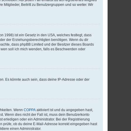
e Mitglieder, Beitritt zu Benutzergruppen und so weiter. Wir
n 1998) ist ein Gesetz in den USA, welches festlegt, dass
der der Erziehungsberechtigten benötigen. Wenn du dir
te beachte, dass phpBB Limited und der Besitzer dieses Boards
An wen soll ich mich wenden, falls es Beschwerden oder
en. Es könnte auch sein, dass deine IP-Adresse oder der
ichkeiten. Wenn
COPPA
aktiviert ist und du angegeben hast,
st. Wenn dies nicht der Fall ist, muss dein Benutzerkonto
t erledigen oder ein Administrator. Bei der Registrierung
ten prüfe, ob du deine E-Mail-Adresse korrekt eingegeben hast
tiere einen Administrator.