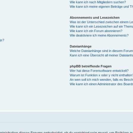
Wie kann ich nach Mitgliedern suchen?
Wie kann ich meine eigenen Beiträge und T
Abonnements und Lesezeichen
Was ist der Unterschied zwischen einem L
Wie kann ich ein Lesezeichen auf ein Them
Wie kann ich ein Forum abonnieren?
Wie deaktiviere ich meine Abonnements?
gs?
Dateianhänge
Welche Dateianhänge sind in diesem Forum
Kann ich eine Übersicht all meiner Dateian
phpBB betreffende Fragen
Wer hat diese Forensoftware entwickelt?
Warum ist Funktion x oder y nicht enthalten
An wen soll ich mich wenden, falls es Besc
Wie kann ich einen Administrator des Board
istration dieses Forums entscheidet, ob du registriert sein musst, um Beiträge zu s