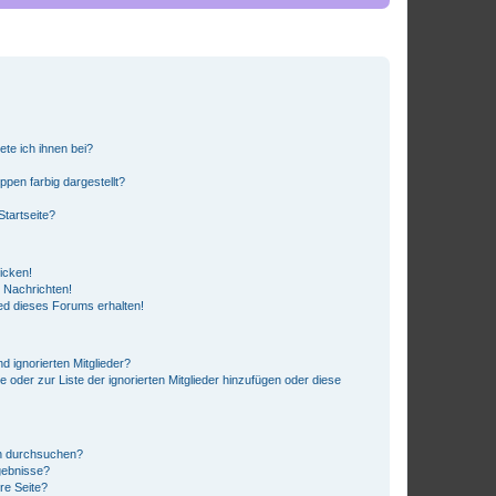
ete ich ihnen bei?
en farbig dargestellt?
tartseite?
icken!
 Nachrichten!
ed dieses Forums erhalten!
d ignorierten Mitglieder?
e oder zur Liste der ignorierten Mitglieder hinzufügen oder diese
en durchsuchen?
gebnisse?
re Seite?