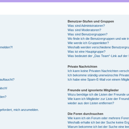
Benutzer-Stufen und Gruppen
Was sind Administratoren?
Was sind Moderatoren?
Was sind Benutzergruppen?
Wo finde ich die Benutzergruppen und wie tr
Wie werde ich Gruppenleiter?
anmelden?!
Weshalb werden verschiedene Benutzergrupp
Was ist eine Hauptgruppe?
Was bedeutet der „Das Team“-Link auf der S
Private Nachrichten
Ich kann keine Privaten Nachrichten versch
Ich bekomme ständig unerwünschte Private
auftaucht?
Ich habe eine Spam-E-Mail von einem Mitgli
alsch!
Freunde und ignorierte Mitglieder
Wozu benötige ich die Listen der Freunde un
rden?
Wie kann ich Mitglieder zur Liste der Freund
wieder aus den Listen entfernen?
fgefordert, mich anzumelden.
Die Foren durchsuchen
Wie kann ich ein Forum oder mehrere For
Weshalb erhalte ich bei der Suche keine Er
Warum bekomme ich bei der Suche eine lee