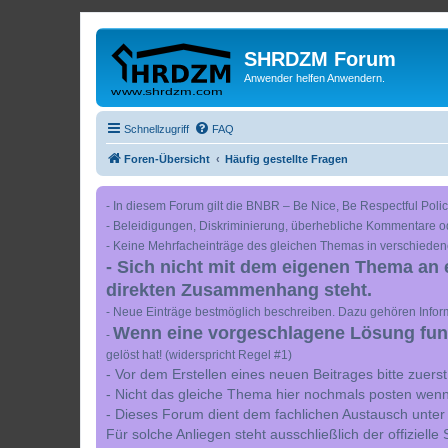
SHRDZM Forum
Anwender helfen Anwendern.
Schnellzugriff
FAQ
Foren-Übersicht
Häufig gestellte Fragen
- In diesem Forum gilt die BNBR – Be Nice, Be Respectful Polic
- Beleidigungen, Diskriminierung, überhebliche Kommentare o
- Keine Mehrfacheinträge des gleichen Themas in verschieden
- Sich nicht mit dem eigenen Thema an 
direkten Zusammenhang steht.
- Neue Einträge bestmöglich beschreiben. Dazu gehören Inform
Wenn eine vorgeschlagene Lösung funkt
-
gelöst hat! (widerspricht Regel #1)
- Vor dem Erstellen eines neuen Beitrages bitte zuer
- Nicht das gleiche Thema hier nochmals posten wenn
- Dieses Forum dient dem fachlichen Austausch unter
Für solche Anliegen steht ausschließlich der offiziell