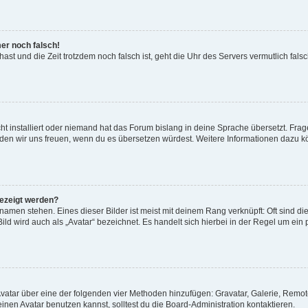
mer noch falsch!
t hast und die Zeit trotzdem noch falsch ist, geht die Uhr des Servers vermutlich fal
t installiert oder niemand hat das Forum bislang in deine Sprache übersetzt. Frag
, würden wir uns freuen, wenn du es übersetzen würdest. Weitere Informationen dazu
gezeigt werden?
amen stehen. Eines dieser Bilder ist meist mit deinem Rang verknüpft: Oft sind di
ld wird auch als „Avatar“ bezeichnet. Es handelt sich hierbei in der Regel um ein
 Avatar über eine der folgenden vier Methoden hinzufügen: Gravatar, Galerie, Rem
en Avatar benutzen kannst, solltest du die Board-Administration kontaktieren.