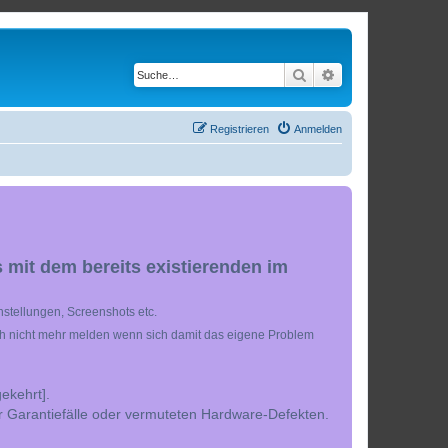
Suche
Erweiterte Suche
Registrieren
Anmelden
 mit dem bereits existierenden im
stellungen, Screenshots etc.
ch nicht mehr melden wenn sich damit das eigene Problem
ekehrt].
r Garantiefälle oder vermuteten Hardware-Defekten.