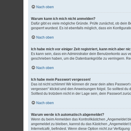
Nach oben
Warum kann ich mich nicht anmelden?
Dafür gibt es viele mögliche Gründe. Prüfe zunächst, ob dein 
gesperrt wurdest. Es ist ebenfalls möglich, dass ein Konfigurat
Nach oben
Ich habe mich vor einiger Zeit registriert, kann mich aber n
Es kann sein, dass ein Administrator dein Benutzerkonto aus v
geschrieben haben, um die Datenbankgröße zu verringern. Regis
Nach oben
Ich habe mein Passwort vergessen!
Das ist nicht schlimm! Wir können dir zwar dein altes Passwort
vergessen“ klickst und den Anweisungen folgst. So solltest du
Solltest du trotzdem nicht in der Lage sein, dein Passwort zur
Nach oben
Warum werde ich automatisch abgemeldet?
Wenn du beim Anmelden das Kontrollkästchen „Angemeldet bleib
angemeldet zu bleiben, kannst du das Kästchen „Angemeldet b
Internetcafé, befindest. Wenn diese Option nicht zur Verfügung