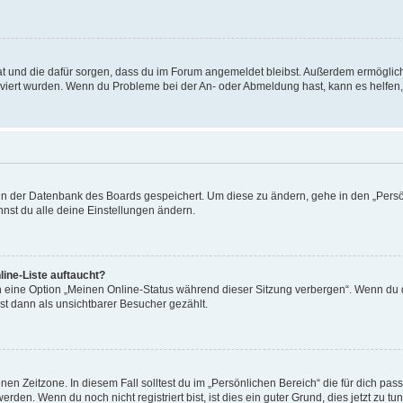
 hat und die dafür sorgen, dass du im Forum angemeldet bleibst. Außerdem ermögli
tiviert wurden. Wenn du Probleme bei der An- oder Abmeldung hast, kann es helfen
n in der Datenbank des Boards gespeichert. Um diese zu ändern, gehe in den „Persö
nst du alle deine Einstellungen ändern.
ine-Liste auftaucht?
n eine Option „Meinen Online-Status während dieser Sitzung verbergen“. Wenn du d
st dann als unsichtbarer Besucher gezählt.
en Zeitzone. In diesem Fall solltest du im „Persönlichen Bereich“ die für dich passe
den. Wenn du noch nicht registriert bist, ist dies ein guter Grund, dies jetzt zu tun