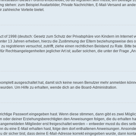
ung stehen: zum Beispiel Avatarbilder, Private Nachrichten, E-Mail-Versand an ander
 zahlreiche Vorteile bietet.
t of 1998 (deutsch: Gesetz zum Schutz der Privatsphäre von Kindern im Internet vo
unter 13 Jahren erheben, hierzu die Zustimmung der Eltern beziehungsweise des o
h zu registrieren versuchst, zutrifft, ziehe einen rechtlichen Beistand zu Rate. Bit
für Rechtsangelegenheiten jeglicher Art ist; außer solchen, die unter der Frage „
.
g komplett ausgeschaltet hat, damit sich keine neuen Benutzer mehr anmelden könn
 wurden. Um Hilfe zu erhalten, wende dich an die Board-Administration.
 richtige Passwort eingegeben hast. Wenn diese stimmen, dann gibt es zwei Mögl
tern oder deiner Erziehungsberechtigten den Anweisungen folgen, die du erhalten ha
u angemeldeten Mitglieder erst freigeschaltet werden – entweder musst du dies selbs
. Wenn du eine E-Mail erhalten hast, folge den dort enthaltenen Anweisungen. Ansons
 dir sicher bist, dass deine E-Mail-Adresse korrekt eingegeben wurde, dann kontak