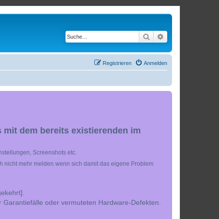
Suche
Erweiterte Suche
Registrieren
Anmelden
 mit dem bereits existierenden im
stellungen, Screenshots etc.
ch nicht mehr melden wenn sich damit das eigene Problem
ekehrt].
r Garantiefälle oder vermuteten Hardware-Defekten.