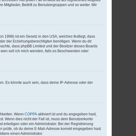
e Mitglieder, Beitritt zu Benutzergruppen und so weiter. Wir
n 1998) ist ein Gesetz in den USA, welches festlegt, dass
der der Erziehungsberechtigten benötigen. Wenn du dir
te beachte, dass phpBB Limited und der Besitzer dieses Boards
An wen soll ich mich wenden, falls es Beschwerden oder
en. Es könnte auch sein, dass deine IP-Adresse oder der
ichkeiten. Wenn
COPPA
aktiviert ist und du angegeben hast,
st. Wenn dies nicht der Fall ist, muss dein Benutzerkonto
t erledigen oder ein Administrator. Bei der Registrierung
ten prüfe, ob du deine E-Mail-Adresse korrekt eingegeben hast
tiere einen Administrator.