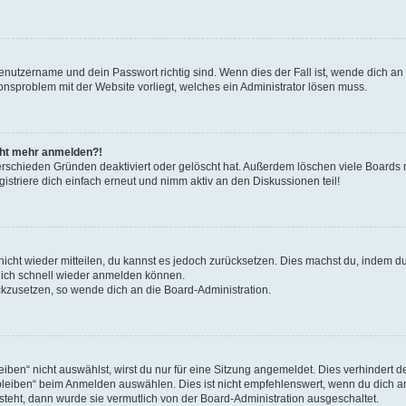
Benutzername und dein Passwort richtig sind. Wenn dies der Fall ist, wende dich a
ionsproblem mit der Website vorliegt, welches ein Administrator lösen muss.
icht mehr anmelden?!
erschieden Gründen deaktiviert oder gelöscht hat. Außerdem löschen viele Boards r
triere dich einfach erneut und nimm aktiv an den Diskussionen teil!
 nicht wieder mitteilen, du kannst es jedoch zurücksetzen. Dies machst du, indem 
 dich schnell wieder anmelden können.
ückzusetzen, so wende dich an die Board-Administration.
en“ nicht auswählst, wirst du nur für eine Sitzung angemeldet. Dies verhindert 
leiben“ beim Anmelden auswählen. Dies ist nicht empfehlenswert, wenn du dich an
 steht, dann wurde sie vermutlich von der Board-Administration ausgeschaltet.