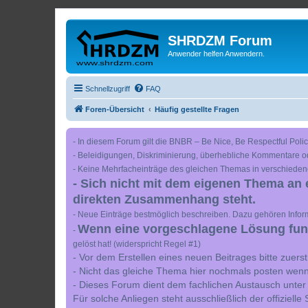
SHRDZM Forum
Anwender helfen Anwendern.
Schnellzugriff
FAQ
Foren-Übersicht
Häufig gestellte Fragen
- In diesem Forum gilt die BNBR – Be Nice, Be Respectful Polic
- Beleidigungen, Diskriminierung, überhebliche Kommentare o
- Keine Mehrfacheinträge des gleichen Themas in verschieden
- Sich nicht mit dem eigenen Thema an 
direkten Zusammenhang steht.
- Neue Einträge bestmöglich beschreiben. Dazu gehören Inform
Wenn eine vorgeschlagene Lösung funkt
-
gelöst hat! (widerspricht Regel #1)
- Vor dem Erstellen eines neuen Beitrages bitte zuer
- Nicht das gleiche Thema hier nochmals posten wenn
- Dieses Forum dient dem fachlichen Austausch unter
Für solche Anliegen steht ausschließlich der offiziell