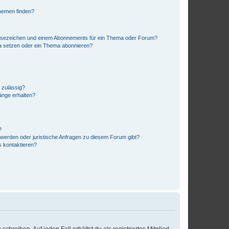
hemen finden?
esezeichen und einem Abonnements für ein Thema oder Forum?
a setzen oder ein Thema abonnieren?
 zulässig?
hänge erhalten?
?
hwerden oder juristische Anfragen zu diesem Forum gibt?
s kontaktieren?
chreiben. Auf jeden Fall erhältst du als registriertes Mitglied