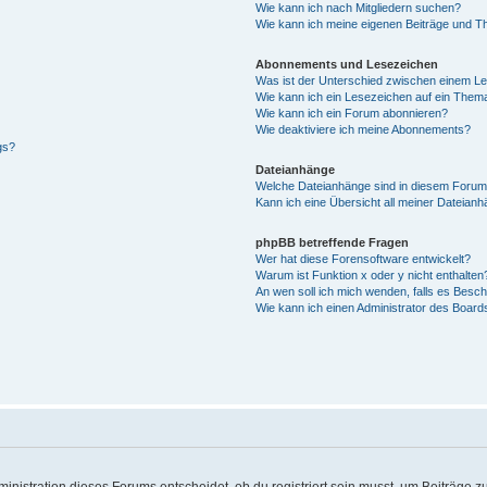
Wie kann ich nach Mitgliedern suchen?
Wie kann ich meine eigenen Beiträge und T
Abonnements und Lesezeichen
Was ist der Unterschied zwischen einem L
Wie kann ich ein Lesezeichen auf ein Them
Wie kann ich ein Forum abonnieren?
Wie deaktiviere ich meine Abonnements?
gs?
Dateianhänge
Welche Dateianhänge sind in diesem Forum
Kann ich eine Übersicht all meiner Dateian
phpBB betreffende Fragen
Wer hat diese Forensoftware entwickelt?
Warum ist Funktion x oder y nicht enthalten
An wen soll ich mich wenden, falls es Besc
Wie kann ich einen Administrator des Board
istration dieses Forums entscheidet, ob du registriert sein musst, um Beiträge zu s