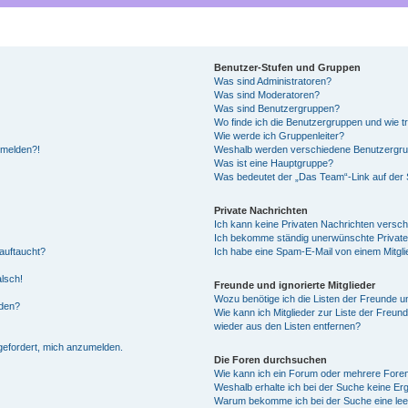
Benutzer-Stufen und Gruppen
Was sind Administratoren?
Was sind Moderatoren?
Was sind Benutzergruppen?
Wo finde ich die Benutzergruppen und wie tr
Wie werde ich Gruppenleiter?
anmelden?!
Weshalb werden verschiedene Benutzergrupp
Was ist eine Hauptgruppe?
Was bedeutet der „Das Team“-Link auf der S
Private Nachrichten
Ich kann keine Privaten Nachrichten versch
Ich bekomme ständig unerwünschte Private
auftaucht?
Ich habe eine Spam-E-Mail von einem Mitgli
alsch!
Freunde und ignorierte Mitglieder
Wozu benötige ich die Listen der Freunde un
rden?
Wie kann ich Mitglieder zur Liste der Freund
wieder aus den Listen entfernen?
fgefordert, mich anzumelden.
Die Foren durchsuchen
Wie kann ich ein Forum oder mehrere For
Weshalb erhalte ich bei der Suche keine Er
Warum bekomme ich bei der Suche eine lee