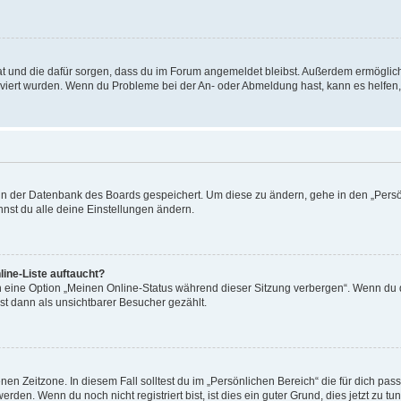
 hat und die dafür sorgen, dass du im Forum angemeldet bleibst. Außerdem ermögli
tiviert wurden. Wenn du Probleme bei der An- oder Abmeldung hast, kann es helfen
n in der Datenbank des Boards gespeichert. Um diese zu ändern, gehe in den „Persö
nst du alle deine Einstellungen ändern.
ine-Liste auftaucht?
n eine Option „Meinen Online-Status während dieser Sitzung verbergen“. Wenn du d
st dann als unsichtbarer Besucher gezählt.
en Zeitzone. In diesem Fall solltest du im „Persönlichen Bereich“ die für dich passe
den. Wenn du noch nicht registriert bist, ist dies ein guter Grund, dies jetzt zu tun