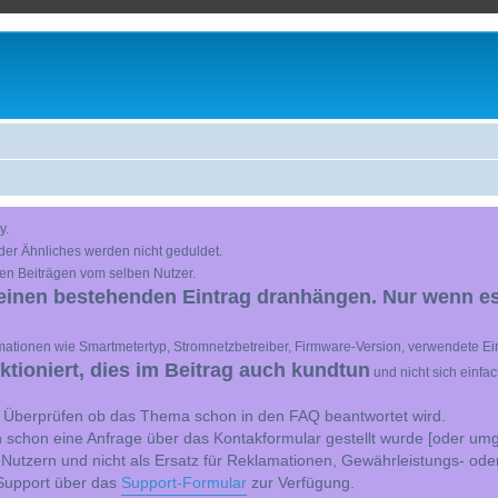
y.
der Ähnliches werden nicht geduldet.
en Beiträgen vom selben Nutzer.
einen bestehenden Eintrag dranhängen. Nur wenn es
ationen wie Smartmetertyp, Stromnetzbetreiber, Firmware-Version, verwendete Ein
ioniert, dies im Beitrag auch kundtun
und nicht sich einfa
st Überprüfen ob das Thema schon in den FAQ beantwortet wird.
 schon eine Anfrage über das Kontakformular gestellt wurde [oder umg
 Nutzern und nicht als Ersatz für Reklamationen, Gewährleistungs- ode
e Support über das
Support-Formular
zur Verfügung.