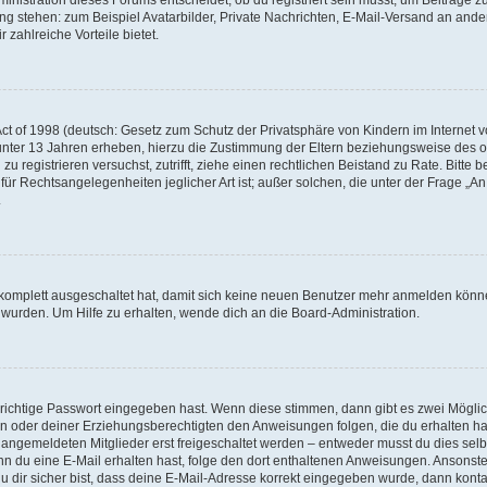
ung stehen: zum Beispiel Avatarbilder, Private Nachrichten, E-Mail-Versand an ander
 zahlreiche Vorteile bietet.
t of 1998 (deutsch: Gesetz zum Schutz der Privatsphäre von Kindern im Internet vo
unter 13 Jahren erheben, hierzu die Zustimmung der Eltern beziehungsweise des o
h zu registrieren versuchst, zutrifft, ziehe einen rechtlichen Beistand zu Rate. Bit
für Rechtsangelegenheiten jeglicher Art ist; außer solchen, die unter der Frage „
.
g komplett ausgeschaltet hat, damit sich keine neuen Benutzer mehr anmelden könn
 wurden. Um Hilfe zu erhalten, wende dich an die Board-Administration.
 richtige Passwort eingegeben hast. Wenn diese stimmen, dann gibt es zwei Mögl
tern oder deiner Erziehungsberechtigten den Anweisungen folgen, die du erhalten ha
u angemeldeten Mitglieder erst freigeschaltet werden – entweder musst du dies selbs
. Wenn du eine E-Mail erhalten hast, folge den dort enthaltenen Anweisungen. Ansons
 dir sicher bist, dass deine E-Mail-Adresse korrekt eingegeben wurde, dann kontak