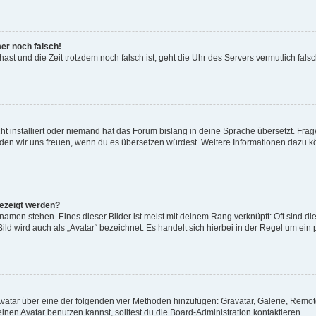
mer noch falsch!
t hast und die Zeit trotzdem noch falsch ist, geht die Uhr des Servers vermutlich fal
t installiert oder niemand hat das Forum bislang in deine Sprache übersetzt. Frag
, würden wir uns freuen, wenn du es übersetzen würdest. Weitere Informationen dazu
gezeigt werden?
amen stehen. Eines dieser Bilder ist meist mit deinem Rang verknüpft: Oft sind di
ld wird auch als „Avatar“ bezeichnet. Es handelt sich hierbei in der Regel um ein
 Avatar über eine der folgenden vier Methoden hinzufügen: Gravatar, Galerie, Rem
en Avatar benutzen kannst, solltest du die Board-Administration kontaktieren.