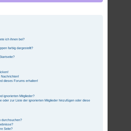
ete ich ihnen bei?
en farbig dargestellt?
tartseite?
icken!
 Nachrichten!
ed dieses Forums erhalten!
d ignorierten Mitglieder?
e oder zur Liste der ignorierten Mitglieder hinzufügen oder diese
en durchsuchen?
gebnisse?
re Seite?