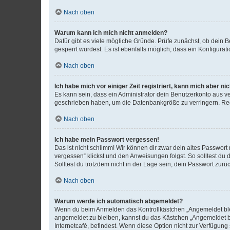
Nach oben
Warum kann ich mich nicht anmelden?
Dafür gibt es viele mögliche Gründe. Prüfe zunächst, ob dein 
gesperrt wurdest. Es ist ebenfalls möglich, dass ein Konfigurat
Nach oben
Ich habe mich vor einiger Zeit registriert, kann mich aber n
Es kann sein, dass ein Administrator dein Benutzerkonto aus v
geschrieben haben, um die Datenbankgröße zu verringern. Regis
Nach oben
Ich habe mein Passwort vergessen!
Das ist nicht schlimm! Wir können dir zwar dein altes Passwort
vergessen“ klickst und den Anweisungen folgst. So solltest du
Solltest du trotzdem nicht in der Lage sein, dein Passwort zur
Nach oben
Warum werde ich automatisch abgemeldet?
Wenn du beim Anmelden das Kontrollkästchen „Angemeldet bleib
angemeldet zu bleiben, kannst du das Kästchen „Angemeldet b
Internetcafé, befindest. Wenn diese Option nicht zur Verfügung