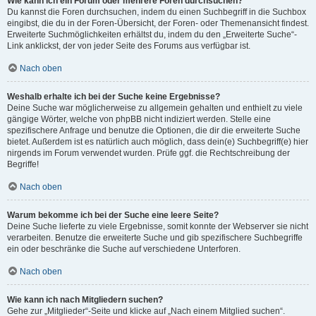
Wie kann ich ein Forum oder mehrere Foren durchsuchen?
Du kannst die Foren durchsuchen, indem du einen Suchbegriff in die Suchbox
eingibst, die du in der Foren-Übersicht, der Foren- oder Themenansicht findest.
Erweiterte Suchmöglichkeiten erhältst du, indem du den „Erweiterte Suche“-
Link anklickst, der von jeder Seite des Forums aus verfügbar ist.
Nach oben
Weshalb erhalte ich bei der Suche keine Ergebnisse?
Deine Suche war möglicherweise zu allgemein gehalten und enthielt zu viele
gängige Wörter, welche von phpBB nicht indiziert werden. Stelle eine
spezifischere Anfrage und benutze die Optionen, die dir die erweiterte Suche
bietet. Außerdem ist es natürlich auch möglich, dass dein(e) Suchbegriff(e) hier
nirgends im Forum verwendet wurden. Prüfe ggf. die Rechtschreibung der
Begriffe!
Nach oben
Warum bekomme ich bei der Suche eine leere Seite?
Deine Suche lieferte zu viele Ergebnisse, somit konnte der Webserver sie nicht
verarbeiten. Benutze die erweiterte Suche und gib spezifischere Suchbegriffe
ein oder beschränke die Suche auf verschiedene Unterforen.
Nach oben
Wie kann ich nach Mitgliedern suchen?
Gehe zur „Mitglieder“-Seite und klicke auf „Nach einem Mitglied suchen“.