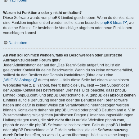
Nach oben
Warum ist Funktion x oder y nicht enthalten?
Diese Software wurde von phpBB Limited geschrieben. Wenn du denkst, dass
eine Funktion implementiert werden sollte, dann besuche
phpBB Ideas
, wo
du deine Stimme für bestehende Vorschläge abgeben oder neue Funktionen
vorschlagen kannst.
Nach oben
An wen soll ich mich wenden, falls es Beschwerden oder juristische
Anfragen zu diesem Forum gibt?
Jeder Administrator, der auf der „Das Team“-Seite aufgeführt ist, ist ein
geeigneter Kontakt für deine Beschwerde. Wenn du so keine Antwort erhältst,
solltest du den Besitzer der Domain kontaktieren (führe dazu eine
„WHOIS“-Abfrage
durch) oder — falls diese Seite bei einem kostenlosen
Webhoster wie z. B. Yahoo!, free.fr, funpic.de usw. liegt — den Support oder
den Abuse-Kontakt des betreffenden Dienstes. Bitte beachte, dass phpBB
Limited (phpBB.com) und phpBB Deutschland e. V. (phpBB.de)
absolut keinen
Einfluss
auf die Benutzung oder den oder die Benutzer der Forensoftware
haben und dafür in keiner Weise zur Verantwortung herangezogen werden
können. Kontaktiere daher nie phpBB Limited oder phpBB Deutschland e. V. in
Zusammenhang mit jeglichen juristischen Fragen (Unterlassungserklärungen,
Haftungsfragen usw.), die
sich nicht direkt
auf die Websiten phpbb.com,
phpbb.de oder die phpBB-Software selbst beziehen. Falls du phpBB Limited
oder phpBB Deutschland e. V. E-Mails schreibst, die die
Softwarenutzung
durch Dritte
betreffen, so wirst du, wenn überhaupt, höchstens eine knappe