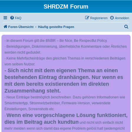
SHRDZM Forum
FAQ
Registrieren
Anmelden
S
Foren-Übersicht
Häufig gestellte Fragen
u
- In diesem Forum gilt die BNBR – Be Nice, Be Respectful Policy.
c
- Beleidigungen, Diskriminierung, überhebliche Kommentare oder Ähnliches
h
werden nicht geduldet.
e
- Keine Mehrfacheinträge des gleichen Themas in verschiedenen Beiträgen
vom selben Nutzer.
- Sich nicht mit dem eigenen Thema an einen
bestehenden Eintrag dranhängen. Nur wenn es
mit dem bereits existierenden im direkten
Zusammenhang steht.
- Neue Einträge bestmöglich beschreiben. Dazu gehören Informationen wie
Smartmetertyp, Stromnetzbetreiber, Firmware-Version, verwendete
Einstellungen, Screenshots etc.
Wenn eine vorgeschlagene Lösung funktioniert,
-
dies im Beitrag auch kundtun
und nicht sich einfach nicht
mehr melden wenn sich damit das eigene Problem gelöst hat! (widerspricht