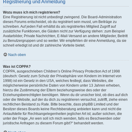
Registrierung und Anmeldung
Wozu muss ich mich registrieren?
Eine Registrierung ist nicht unbedingt zwingend. Die Board-Administration
dieses Forums entscheidet, ob du registriert sein musst, um Beiträge zu
schreiben. Auf jeden Fall erhältst du als registriertes Mitglied Zugriff auf
zusätzliche Funktionen, die Gästen nicht zur Verfügung stehen: zum Beispiel
Avatarbilder, Private Nachrichten, E-Mail-Versand an andere Mitglieder, Beitritt
zu Benutzergruppen und so weiter. Wir empfehlen dir eine Anmeldung, da sie
schnell erledigt ist und dir zahlreiche Vorteile bietet.
Nach oben
Was ist COPPA?
COPPA, ausgeschrieben Children’s Online Privacy Protection Act of 1998
(deutsch: Gesetz zum Schutz der Privatsphäre von Kindern im Internet von
1998) ist ein Gesetz in den USA, welches festlegt, dass Websites, die
möglicherweise persönliche Daten von Kindern unter 13 Jahren erheben,
hierzu die Zustimmung der Eltern beziehungsweise des oder der
Erziehungsberechtigten benötigen. Wenn du dir unsicher bist, ob dies auf dich
oder die Website, auf der du dich zu registrieren versuchst, zutrifft, ziehe einen
rechtlichen Beistand zu Rate. Bitte beachte, dass phpBB Limited und der
Besitzer dieses Boards keine Rechtsberatung anbieten kann und nicht die
Anlaufstelle für Rechtsangelegenheiten jeglicher Art ist; außer solchen, die
unter der Frage „An wen soll ich mich wenden, falls es Beschwerden oder
juristische Anfragen zu diesem Forum gibt?“ behandelt werden.