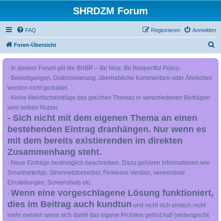
SHRDZM Forum
FAQ
Registrieren
Anmelden
S
Foren-Übersicht
u
- In diesem Forum gilt die BNBR – Be Nice, Be Respectful Policy.
c
- Beleidigungen, Diskriminierung, überhebliche Kommentare oder Ähnliches
h
werden nicht geduldet.
e
- Keine Mehrfacheinträge des gleichen Themas in verschiedenen Beiträgen
vom selben Nutzer.
- Sich nicht mit dem eigenen Thema an einen
bestehenden Eintrag dranhängen. Nur wenn es
mit dem bereits existierenden im direkten
Zusammenhang steht.
- Neue Einträge bestmöglich beschreiben. Dazu gehören Informationen wie
Smartmetertyp, Stromnetzbetreiber, Firmware-Version, verwendete
Einstellungen, Screenshots etc.
Wenn eine vorgeschlagene Lösung funktioniert,
-
dies im Beitrag auch kundtun
und nicht sich einfach nicht
mehr melden wenn sich damit das eigene Problem gelöst hat! (widerspricht