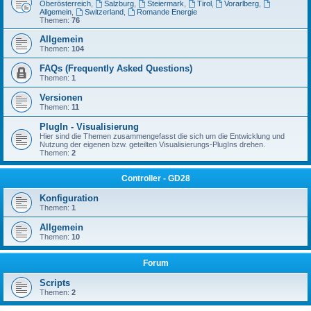
Oberösterreich
,
Salzburg
,
Steiermark
,
Tirol
,
Vorarlberg
,
Allgemein
,
Switzerland
,
Romande Energie
Themen:
76
Allgemein
Themen:
104
FAQs (Frequently Asked Questions)
Themen:
1
Versionen
Themen:
11
PlugIn - Visualisierung
Hier sind die Themen zusammengefasst die sich um die Entwicklung und
Nutzung der eigenen bzw. geteilten Visualisierungs-PlugIns drehen.
Themen:
2
Controller - GD28
Konfiguration
Themen:
1
Allgemein
Themen:
10
Forum
Scripts
Themen:
2