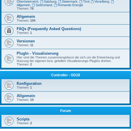
Oberösterreich
,
Salzburg
,
Steiermark
,
Tirol
,
Vorarlberg
,
Allgemein
,
Switzerland
,
Romande Energie
Themen:
76
Allgemein
Themen:
104
FAQs (Frequently Asked Questions)
Themen:
1
Versionen
Themen:
11
PlugIn - Visualisierung
Hier sind die Themen zusammengefasst die sich um die Entwicklung und
Nutzung der eigenen bzw. geteilten Visualisierungs-PlugIns drehen.
Themen:
2
Controller - GD28
Konfiguration
Themen:
1
Allgemein
Themen:
10
Forum
Scripts
Themen:
2