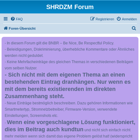
SHRDZM Forum
FAQ
Registrieren
Anmelden
S
Foren-Übersicht
u
- In diesem Forum gilt die BNBR – Be Nice, Be Respectful Policy.
c
- Beleidigungen, Diskriminierung, überhebliche Kommentare oder Ähnliches
h
werden nicht geduldet.
e
- Keine Mehrfacheinträge des gleichen Themas in verschiedenen Beiträgen
vom selben Nutzer.
- Sich nicht mit dem eigenen Thema an einen
bestehenden Eintrag dranhängen. Nur wenn es
mit dem bereits existierenden im direkten
Zusammenhang steht.
- Neue Einträge bestmöglich beschreiben. Dazu gehören Informationen wie
Smartmetertyp, Stromnetzbetreiber, Firmware-Version, verwendete
Einstellungen, Screenshots etc.
Wenn eine vorgeschlagene Lösung funktioniert,
-
dies im Beitrag auch kundtun
und nicht sich einfach nicht
mehr melden wenn sich damit das eigene Problem gelöst hat! (widerspricht