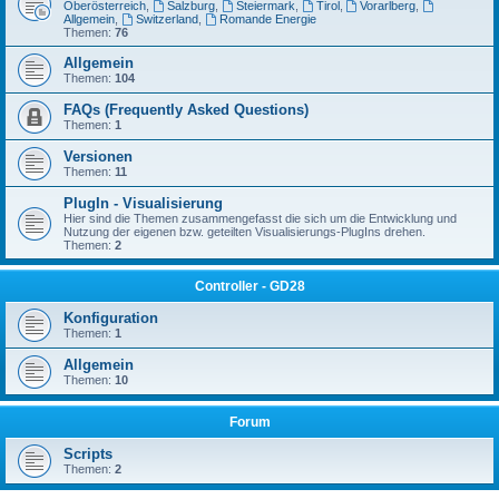
Oberösterreich
,
Salzburg
,
Steiermark
,
Tirol
,
Vorarlberg
,
Allgemein
,
Switzerland
,
Romande Energie
Themen:
76
Allgemein
Themen:
104
FAQs (Frequently Asked Questions)
Themen:
1
Versionen
Themen:
11
PlugIn - Visualisierung
Hier sind die Themen zusammengefasst die sich um die Entwicklung und
Nutzung der eigenen bzw. geteilten Visualisierungs-PlugIns drehen.
Themen:
2
Controller - GD28
Konfiguration
Themen:
1
Allgemein
Themen:
10
Forum
Scripts
Themen:
2