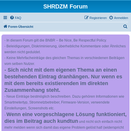
SHRDZM Forum
FAQ
Registrieren
Anmelden
S
Foren-Übersicht
u
- In diesem Forum gilt die BNBR – Be Nice, Be Respectful Policy.
c
- Beleidigungen, Diskriminierung, überhebliche Kommentare oder Ähnliches
h
werden nicht geduldet.
e
- Keine Mehrfacheinträge des gleichen Themas in verschiedenen Beiträgen
vom selben Nutzer.
- Sich nicht mit dem eigenen Thema an einen
bestehenden Eintrag dranhängen. Nur wenn es
mit dem bereits existierenden im direkten
Zusammenhang steht.
- Neue Einträge bestmöglich beschreiben. Dazu gehören Informationen wie
Smartmetertyp, Stromnetzbetreiber, Firmware-Version, verwendete
Einstellungen, Screenshots etc.
Wenn eine vorgeschlagene Lösung funktioniert,
-
dies im Beitrag auch kundtun
und nicht sich einfach nicht
mehr melden wenn sich damit das eigene Problem gelöst hat! (widerspricht