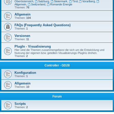
Oberösterreich
,
Salzburg
,
Steiermark
,
Tirol
,
Vorarlberg
,
Allgemein
,
Switzerland
,
Romande Energie
Themen:
76
Allgemein
Themen:
104
FAQs (Frequently Asked Questions)
Themen:
1
Versionen
Themen:
11
PlugIn - Visualisierung
Hier sind die Themen zusammengefasst die sich um die Entwicklung und
Nutzung der eigenen bzw. geteilten Visualisierungs-PlugIns drehen.
Themen:
2
Controller - GD28
Konfiguration
Themen:
1
Allgemein
Themen:
10
Forum
Scripts
Themen:
2