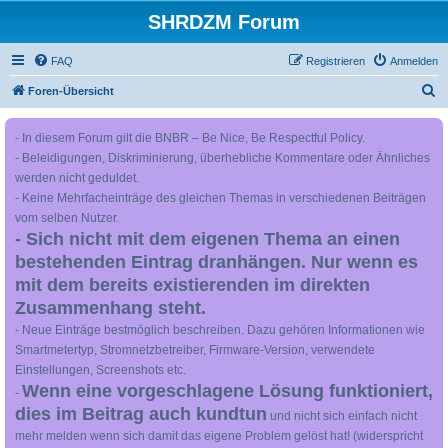
SHRDZM Forum
FAQ
Registrieren
Anmelden
S
Foren-Übersicht
u
- In diesem Forum gilt die BNBR – Be Nice, Be Respectful Policy.
c
- Beleidigungen, Diskriminierung, überhebliche Kommentare oder Ähnliches
h
werden nicht geduldet.
e
- Keine Mehrfacheinträge des gleichen Themas in verschiedenen Beiträgen
vom selben Nutzer.
- Sich nicht mit dem eigenen Thema an einen
bestehenden Eintrag dranhängen. Nur wenn es
mit dem bereits existierenden im direkten
Zusammenhang steht.
- Neue Einträge bestmöglich beschreiben. Dazu gehören Informationen wie
Smartmetertyp, Stromnetzbetreiber, Firmware-Version, verwendete
Einstellungen, Screenshots etc.
Wenn eine vorgeschlagene Lösung funktioniert,
-
dies im Beitrag auch kundtun
und nicht sich einfach nicht
mehr melden wenn sich damit das eigene Problem gelöst hat! (widerspricht