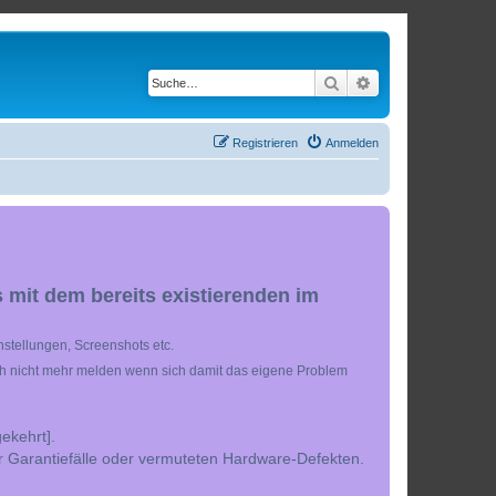
Suche
Erweiterte Suche
Registrieren
Anmelden
 mit dem bereits existierenden im
stellungen, Screenshots etc.
ch nicht mehr melden wenn sich damit das eigene Problem
ekehrt].
r Garantiefälle oder vermuteten Hardware-Defekten.