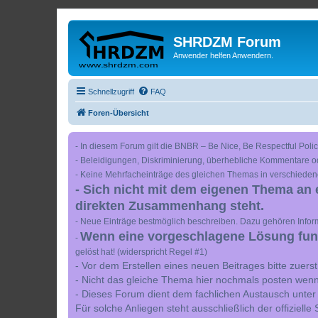
SHRDZM Forum
Anwender helfen Anwendern.
Schnellzugriff
FAQ
Foren-Übersicht
- In diesem Forum gilt die BNBR – Be Nice, Be Respectful Polic
- Beleidigungen, Diskriminierung, überhebliche Kommentare o
- Keine Mehrfacheinträge des gleichen Themas in verschieden
- Sich nicht mit dem eigenen Thema an 
direkten Zusammenhang steht.
- Neue Einträge bestmöglich beschreiben. Dazu gehören Inform
Wenn eine vorgeschlagene Lösung funkt
-
gelöst hat! (widerspricht Regel #1)
- Vor dem Erstellen eines neuen Beitrages bitte zuer
- Nicht das gleiche Thema hier nochmals posten wenn
- Dieses Forum dient dem fachlichen Austausch unter
Für solche Anliegen steht ausschließlich der offiziell