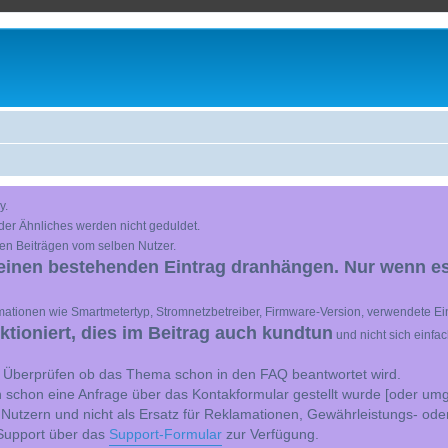
y.
der Ähnliches werden nicht geduldet.
en Beiträgen vom selben Nutzer.
einen bestehenden Eintrag dranhängen. Nur wenn es
ationen wie Smartmetertyp, Stromnetzbetreiber, Firmware-Version, verwendete Ein
ioniert, dies im Beitrag auch kundtun
und nicht sich einfa
st Überprüfen ob das Thema schon in den FAQ beantwortet wird.
 schon eine Anfrage über das Kontakformular gestellt wurde [oder umg
 Nutzern und nicht als Ersatz für Reklamationen, Gewährleistungs- ode
e Support über das
Support-Formular
zur Verfügung.