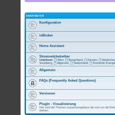
SMARTMETER
Konfiguration
ioBroker
Home Assistant
Stromnetzbetreiber
Unterforen:
Wien
,
Burgenland
,
Kärnten
,
Niederöste
Vorarlberg
,
Allgemein
,
Switzerland
,
Romande Energi
Allgemein
FAQs (Frequently Asked Questions)
Versionen
PlugIn - Visualisierung
Hier sind die Themen zusammengefasst die sich um die Entwi
drehen.