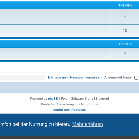
THEMEN
1
10
THEMEN
2
Ich habe mein Passwort vergessen
|
Angemeldet bleiben
Powered by
phpBB
® Forum Software © phpBB Limited
Deutsche Übersetzung durch
phpBB.de
phpBB post Reactions
Datenschutz
|
Nutzungsbedingungen
Time: 0.112s
| Peak Memory Usage: 884.46 KiB | GZIP: Off |
Queries: 10
mfort bei der Nutzung zu bieten.
Mehr erfahren