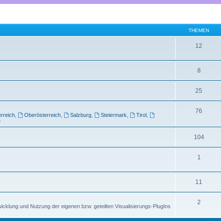
THEMEN
12
8
25
76
rreich
,
Oberösterreich
,
Salzburg
,
Steiermark
,
Tirol
,
e
104
1
11
2
cklung und Nutzung der eigenen bzw. geteilten Visualisierungs-PlugIns