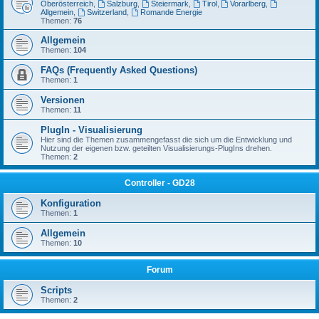
Oberösterreich
,
Salzburg
,
Steiermark
,
Tirol
,
Vorarlberg
,
Allgemein
,
Switzerland
,
Romande Energie
Themen:
76
Allgemein
Themen:
104
FAQs (Frequently Asked Questions)
Themen:
1
Versionen
Themen:
11
PlugIn - Visualisierung
Hier sind die Themen zusammengefasst die sich um die Entwicklung und
Nutzung der eigenen bzw. geteilten Visualisierungs-PlugIns drehen.
Themen:
2
Controller - GD28
Konfiguration
Themen:
1
Allgemein
Themen:
10
Forum
Scripts
Themen:
2