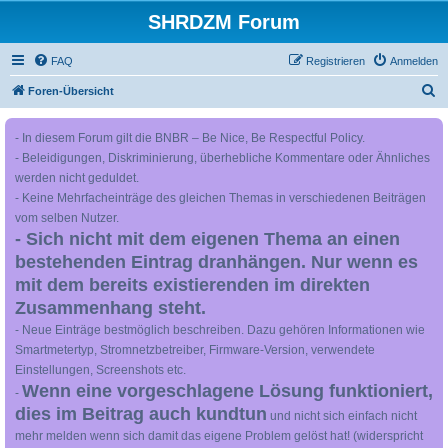
SHRDZM Forum
FAQ
Registrieren
Anmelden
S
Foren-Übersicht
u
- In diesem Forum gilt die BNBR – Be Nice, Be Respectful Policy.
c
- Beleidigungen, Diskriminierung, überhebliche Kommentare oder Ähnliches
h
werden nicht geduldet.
e
- Keine Mehrfacheinträge des gleichen Themas in verschiedenen Beiträgen
vom selben Nutzer.
- Sich nicht mit dem eigenen Thema an einen
bestehenden Eintrag dranhängen. Nur wenn es
mit dem bereits existierenden im direkten
Zusammenhang steht.
- Neue Einträge bestmöglich beschreiben. Dazu gehören Informationen wie
Smartmetertyp, Stromnetzbetreiber, Firmware-Version, verwendete
Einstellungen, Screenshots etc.
Wenn eine vorgeschlagene Lösung funktioniert,
-
dies im Beitrag auch kundtun
und nicht sich einfach nicht
mehr melden wenn sich damit das eigene Problem gelöst hat! (widerspricht