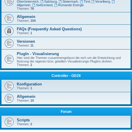
Oberösterreich
,
Salzburg
,
Steiermark
,
Tirol
,
Vorarlberg
,
Allgemein
,
Switzerland
,
Romande Energie
Themen:
76
Allgemein
Themen:
104
FAQs (Frequently Asked Questions)
Themen:
1
Versionen
Themen:
11
PlugIn - Visualisierung
Hier sind die Themen zusammengefasst die sich um die Entwicklung und
Nutzung der eigenen bzw. geteilten Visualisierungs-PlugIns drehen.
Themen:
2
Controller - GD28
Konfiguration
Themen:
1
Allgemein
Themen:
10
Forum
Scripts
Themen:
2