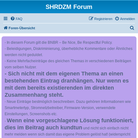
SHRDZM Forum
FAQ
Registrieren
Anmelden
S
Foren-Übersicht
u
- In diesem Forum gilt die BNBR – Be Nice, Be Respectful Policy.
c
- Beleidigungen, Diskriminierung, überhebliche Kommentare oder Ähnliches
h
werden nicht geduldet.
e
- Keine Mehrfacheinträge des gleichen Themas in verschiedenen Beiträgen
vom selben Nutzer.
- Sich nicht mit dem eigenen Thema an einen
bestehenden Eintrag dranhängen. Nur wenn es
mit dem bereits existierenden im direkten
Zusammenhang steht.
- Neue Einträge bestmöglich beschreiben. Dazu gehören Informationen wie
Smartmetertyp, Stromnetzbetreiber, Firmware-Version, verwendete
Einstellungen, Screenshots etc.
Wenn eine vorgeschlagene Lösung funktioniert,
-
dies im Beitrag auch kundtun
und nicht sich einfach nicht
mehr melden wenn sich damit das eigene Problem gelöst hat! (widerspricht