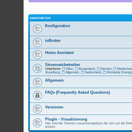
SMARTMETER
Konfiguration
ioBroker
Home Assistant
Stromnetzbetreiber
Unterforen:
Wien
,
Burgenland
,
Kärnten
,
Niederöste
Vorarlberg
,
Allgemein
,
Switzerland
,
Romande Energi
Allgemein
FAQs (Frequently Asked Questions)
Versionen
PlugIn - Visualisierung
Hier sind die Themen zusammengefasst die sich um die Entwi
drehen.