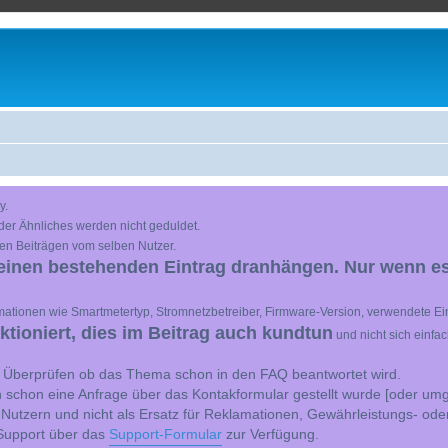
y.
der Ähnliches werden nicht geduldet.
en Beiträgen vom selben Nutzer.
einen bestehenden Eintrag dranhängen. Nur wenn es
ationen wie Smartmetertyp, Stromnetzbetreiber, Firmware-Version, verwendete Ein
ioniert, dies im Beitrag auch kundtun
und nicht sich einfa
st Überprüfen ob das Thema schon in den FAQ beantwortet wird.
 schon eine Anfrage über das Kontakformular gestellt wurde [oder umg
 Nutzern und nicht als Ersatz für Reklamationen, Gewährleistungs- ode
e Support über das
Support-Formular
zur Verfügung.