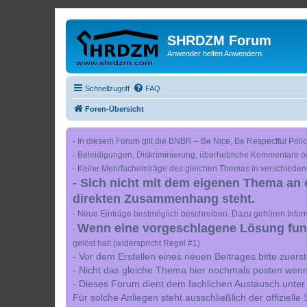
SHRDZM Forum
Anwender helfen Anwendern.
Schnellzugriff
FAQ
Foren-Übersicht
- In diesem Forum gilt die BNBR – Be Nice, Be Respectful Polic
- Beleidigungen, Diskriminierung, überhebliche Kommentare o
- Keine Mehrfacheinträge des gleichen Themas in verschieden
- Sich nicht mit dem eigenen Thema an 
direkten Zusammenhang steht.
- Neue Einträge bestmöglich beschreiben. Dazu gehören Inform
Wenn eine vorgeschlagene Lösung funkt
-
gelöst hat! (widerspricht Regel #1)
- Vor dem Erstellen eines neuen Beitrages bitte zuer
- Nicht das gleiche Thema hier nochmals posten wenn
- Dieses Forum dient dem fachlichen Austausch unter
Für solche Anliegen steht ausschließlich der offiziell