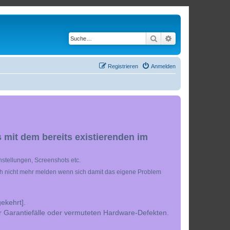
Suche
Erweiterte Suche
Registrieren
Anmelden
 mit dem bereits existierenden im
stellungen, Screenshots etc.
ch nicht mehr melden wenn sich damit das eigene Problem
ekehrt].
r Garantiefälle oder vermuteten Hardware-Defekten.