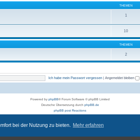
THEMEN
1
10
THEMEN
2
Ich habe mein Passwort vergessen
|
Angemeldet bleiben
Powered by
phpBB
® Forum Software © phpBB Limited
Deutsche Übersetzung durch
phpBB.de
phpBB post Reactions
Datenschutz
|
Nutzungsbedingungen
Time: 0.062s
| Peak Memory Usage: 882.34 KiB | GZIP: Off |
Queries: 10
mfort bei der Nutzung zu bieten.
Mehr erfahren