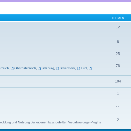
THEMEN
12
8
25
76
rreich
,
Oberösterreich
,
Salzburg
,
Steiermark
,
Tirol
,
e
104
1
11
2
cklung und Nutzung der eigenen bzw. geteilten Visualisierungs-PlugIns