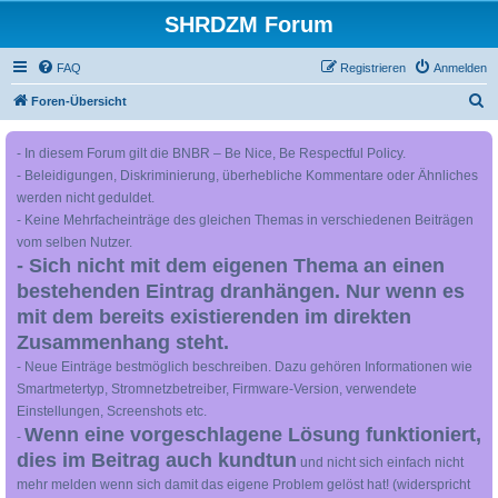
SHRDZM Forum
FAQ
Registrieren
Anmelden
S
Foren-Übersicht
u
- In diesem Forum gilt die BNBR – Be Nice, Be Respectful Policy.
c
- Beleidigungen, Diskriminierung, überhebliche Kommentare oder Ähnliches
h
werden nicht geduldet.
e
- Keine Mehrfacheinträge des gleichen Themas in verschiedenen Beiträgen
vom selben Nutzer.
- Sich nicht mit dem eigenen Thema an einen
bestehenden Eintrag dranhängen. Nur wenn es
mit dem bereits existierenden im direkten
Zusammenhang steht.
- Neue Einträge bestmöglich beschreiben. Dazu gehören Informationen wie
Smartmetertyp, Stromnetzbetreiber, Firmware-Version, verwendete
Einstellungen, Screenshots etc.
Wenn eine vorgeschlagene Lösung funktioniert,
-
dies im Beitrag auch kundtun
und nicht sich einfach nicht
mehr melden wenn sich damit das eigene Problem gelöst hat! (widerspricht