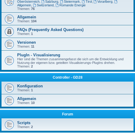
Oberösterreich
,
Salzburg
,
Steiermark
,
Tirol
,
Vorarlberg
,
Allgemein
,
Switzerland
,
Romande Energie
Themen:
76
Allgemein
Themen:
104
FAQs (Frequently Asked Questions)
Themen:
1
Versionen
Themen:
11
PlugIn - Visualisierung
Hier sind die Themen zusammengefasst die sich um die Entwicklung und
Nutzung der eigenen bzw. geteilten Visualisierungs-PlugIns drehen.
Themen:
2
Controller - GD28
Konfiguration
Themen:
1
Allgemein
Themen:
10
Forum
Scripts
Themen:
2