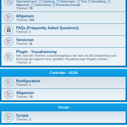
Oberösterreich
,
Salzburg
,
Steiermark
,
Tirol
,
Vorarlberg
,
Allgemein
,
Switzerland
,
Romande Energie
Themen:
76
Allgemein
Themen:
104
FAQs (Frequently Asked Questions)
Themen:
1
Versionen
Themen:
11
PlugIn - Visualisierung
Hier sind die Themen zusammengefasst die sich um die Entwicklung und
Nutzung der eigenen bzw. geteilten Visualisierungs-PlugIns drehen.
Themen:
2
Controller - GD28
Konfiguration
Themen:
1
Allgemein
Themen:
10
Forum
Scripts
Themen:
2