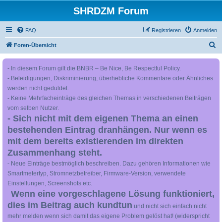
SHRDZM Forum
FAQ
Registrieren
Anmelden
S
Foren-Übersicht
u
- In diesem Forum gilt die BNBR – Be Nice, Be Respectful Policy.
c
- Beleidigungen, Diskriminierung, überhebliche Kommentare oder Ähnliches
h
werden nicht geduldet.
e
- Keine Mehrfacheinträge des gleichen Themas in verschiedenen Beiträgen
vom selben Nutzer.
- Sich nicht mit dem eigenen Thema an einen
bestehenden Eintrag dranhängen. Nur wenn es
mit dem bereits existierenden im direkten
Zusammenhang steht.
- Neue Einträge bestmöglich beschreiben. Dazu gehören Informationen wie
Smartmetertyp, Stromnetzbetreiber, Firmware-Version, verwendete
Einstellungen, Screenshots etc.
Wenn eine vorgeschlagene Lösung funktioniert,
-
dies im Beitrag auch kundtun
und nicht sich einfach nicht
mehr melden wenn sich damit das eigene Problem gelöst hat! (widerspricht