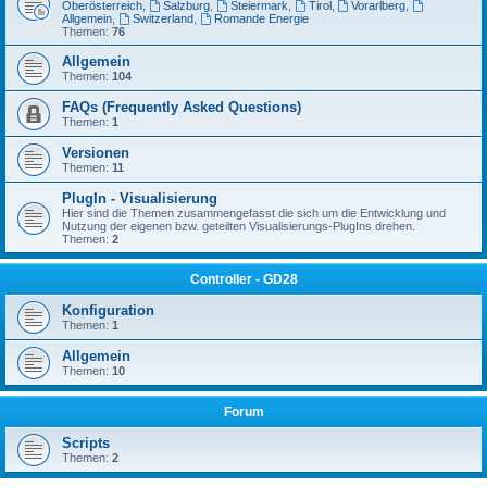
Oberösterreich
,
Salzburg
,
Steiermark
,
Tirol
,
Vorarlberg
,
Allgemein
,
Switzerland
,
Romande Energie
Themen:
76
Allgemein
Themen:
104
FAQs (Frequently Asked Questions)
Themen:
1
Versionen
Themen:
11
PlugIn - Visualisierung
Hier sind die Themen zusammengefasst die sich um die Entwicklung und
Nutzung der eigenen bzw. geteilten Visualisierungs-PlugIns drehen.
Themen:
2
Controller - GD28
Konfiguration
Themen:
1
Allgemein
Themen:
10
Forum
Scripts
Themen:
2