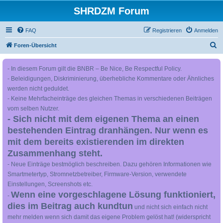
SHRDZM Forum
FAQ
Registrieren
Anmelden
S
Foren-Übersicht
u
- In diesem Forum gilt die BNBR – Be Nice, Be Respectful Policy.
c
- Beleidigungen, Diskriminierung, überhebliche Kommentare oder Ähnliches
h
werden nicht geduldet.
e
- Keine Mehrfacheinträge des gleichen Themas in verschiedenen Beiträgen
vom selben Nutzer.
- Sich nicht mit dem eigenen Thema an einen
bestehenden Eintrag dranhängen. Nur wenn es
mit dem bereits existierenden im direkten
Zusammenhang steht.
- Neue Einträge bestmöglich beschreiben. Dazu gehören Informationen wie
Smartmetertyp, Stromnetzbetreiber, Firmware-Version, verwendete
Einstellungen, Screenshots etc.
Wenn eine vorgeschlagene Lösung funktioniert,
-
dies im Beitrag auch kundtun
und nicht sich einfach nicht
mehr melden wenn sich damit das eigene Problem gelöst hat! (widerspricht