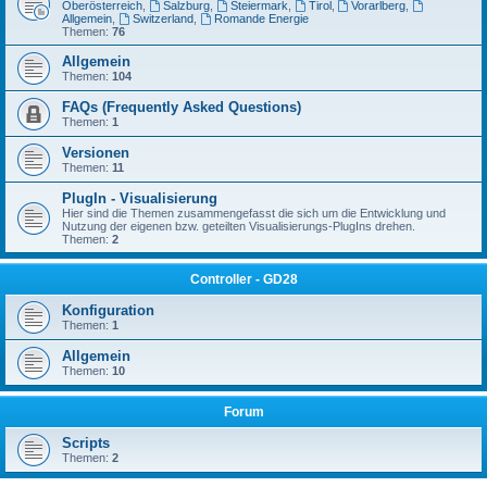
Oberösterreich
,
Salzburg
,
Steiermark
,
Tirol
,
Vorarlberg
,
Allgemein
,
Switzerland
,
Romande Energie
Themen:
76
Allgemein
Themen:
104
FAQs (Frequently Asked Questions)
Themen:
1
Versionen
Themen:
11
PlugIn - Visualisierung
Hier sind die Themen zusammengefasst die sich um die Entwicklung und
Nutzung der eigenen bzw. geteilten Visualisierungs-PlugIns drehen.
Themen:
2
Controller - GD28
Konfiguration
Themen:
1
Allgemein
Themen:
10
Forum
Scripts
Themen:
2