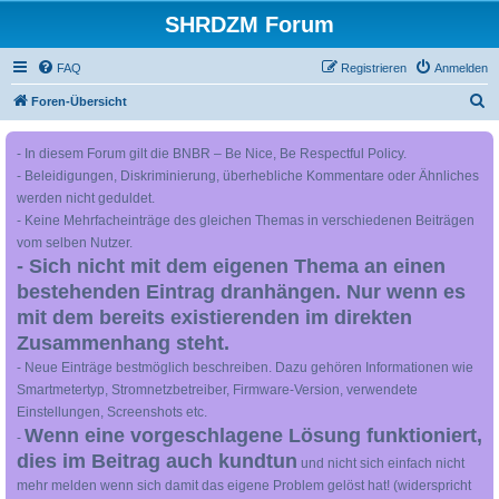
SHRDZM Forum
FAQ
Registrieren
Anmelden
S
Foren-Übersicht
u
- In diesem Forum gilt die BNBR – Be Nice, Be Respectful Policy.
c
- Beleidigungen, Diskriminierung, überhebliche Kommentare oder Ähnliches
h
werden nicht geduldet.
e
- Keine Mehrfacheinträge des gleichen Themas in verschiedenen Beiträgen
vom selben Nutzer.
- Sich nicht mit dem eigenen Thema an einen
bestehenden Eintrag dranhängen. Nur wenn es
mit dem bereits existierenden im direkten
Zusammenhang steht.
- Neue Einträge bestmöglich beschreiben. Dazu gehören Informationen wie
Smartmetertyp, Stromnetzbetreiber, Firmware-Version, verwendete
Einstellungen, Screenshots etc.
Wenn eine vorgeschlagene Lösung funktioniert,
-
dies im Beitrag auch kundtun
und nicht sich einfach nicht
mehr melden wenn sich damit das eigene Problem gelöst hat! (widerspricht