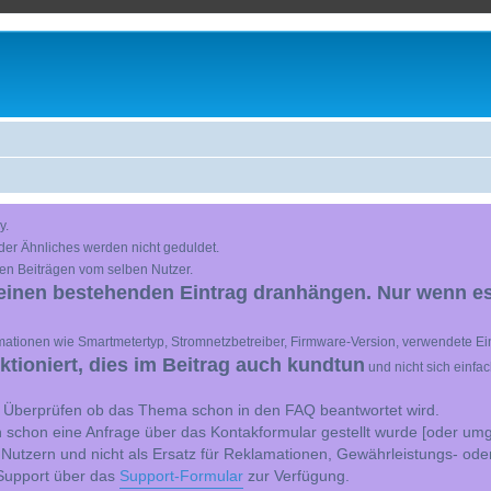
y.
der Ähnliches werden nicht geduldet.
en Beiträgen vom selben Nutzer.
einen bestehenden Eintrag dranhängen. Nur wenn es
ationen wie Smartmetertyp, Stromnetzbetreiber, Firmware-Version, verwendete Ein
ioniert, dies im Beitrag auch kundtun
und nicht sich einfa
st Überprüfen ob das Thema schon in den FAQ beantwortet wird.
 schon eine Anfrage über das Kontakformular gestellt wurde [oder umg
 Nutzern und nicht als Ersatz für Reklamationen, Gewährleistungs- ode
e Support über das
Support-Formular
zur Verfügung.