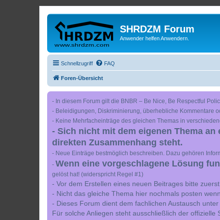
SHRDZM Forum
Anwender helfen Anwendern.
Schnellzugriff
FAQ
Foren-Übersicht
- In diesem Forum gilt die BNBR – Be Nice, Be Respectful Polic
- Beleidigungen, Diskriminierung, überhebliche Kommentare o
- Keine Mehrfacheinträge des gleichen Themas in verschieden
- Sich nicht mit dem eigenen Thema an 
direkten Zusammenhang steht.
- Neue Einträge bestmöglich beschreiben. Dazu gehören Inform
Wenn eine vorgeschlagene Lösung funkt
-
gelöst hat! (widerspricht Regel #1)
- Vor dem Erstellen eines neuen Beitrages bitte zuer
- Nicht das gleiche Thema hier nochmals posten wenn
- Dieses Forum dient dem fachlichen Austausch unter
Für solche Anliegen steht ausschließlich der offiziell