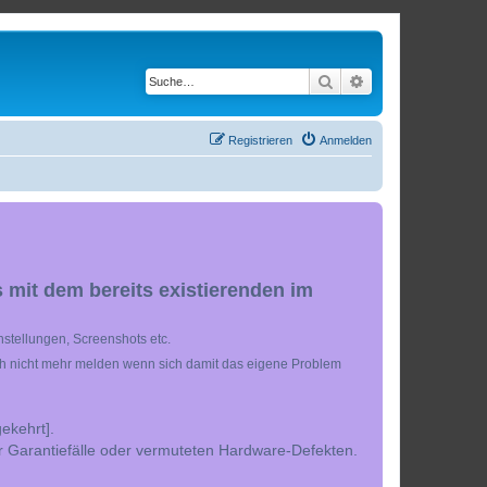
Suche
Erweiterte Suche
Registrieren
Anmelden
 mit dem bereits existierenden im
stellungen, Screenshots etc.
ch nicht mehr melden wenn sich damit das eigene Problem
ekehrt].
r Garantiefälle oder vermuteten Hardware-Defekten.