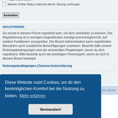
Meinen Online-Status während dieser Sitzung verbergen
REGISTRIEREN
Du musst in diesem Forum registriert sein, um dich anmelden zu können. Die
Registrierung ist in wenigen Augenblicken erledigt und ermöglicht dir, auf
weitere Funktionen zuzugreifen. Die Board-Administration kann registrierten
Benutzern auch zusätzliche Berechtigungen zuweisen. Beachte bitte unsere
Nutzungsbedingungen und die verwandten Regelungen, bevor du dich
registrierst. Bitte beachte auch die jeweiligen Forenregeln, wenn du dich in
diesem Board bewegst.
Nutzungsbedingungen
|
Datenschutzerklärung
Registrieren
Diese Website nutzt Cookies, um dir den
bestmöglichen Komfort bei der Nutzung zu
Foren-Übersicht
Alle Cookies löschen
Alle Zeiten sind
UTC+02:00
bieten.
Mehr erfahren
Powered by
phpBB
® Forum Software © phpBB Limited
Deutsche Übersetzung durch
phpBB.de
Verstanden!
phpBB post Reactions
Datenschutz
|
Nutzungsbedingungen