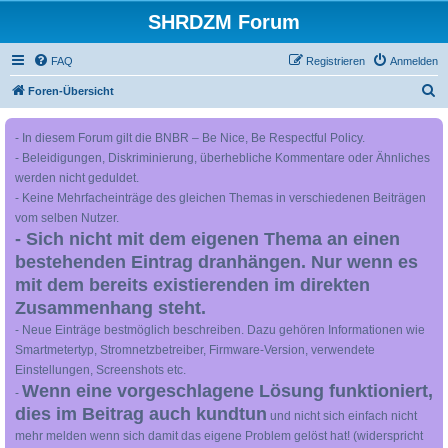
SHRDZM Forum
FAQ
Registrieren
Anmelden
S
Foren-Übersicht
u
- In diesem Forum gilt die BNBR – Be Nice, Be Respectful Policy.
c
- Beleidigungen, Diskriminierung, überhebliche Kommentare oder Ähnliches
h
werden nicht geduldet.
e
- Keine Mehrfacheinträge des gleichen Themas in verschiedenen Beiträgen
vom selben Nutzer.
- Sich nicht mit dem eigenen Thema an einen
bestehenden Eintrag dranhängen. Nur wenn es
mit dem bereits existierenden im direkten
Zusammenhang steht.
- Neue Einträge bestmöglich beschreiben. Dazu gehören Informationen wie
Smartmetertyp, Stromnetzbetreiber, Firmware-Version, verwendete
Einstellungen, Screenshots etc.
Wenn eine vorgeschlagene Lösung funktioniert,
-
dies im Beitrag auch kundtun
und nicht sich einfach nicht
mehr melden wenn sich damit das eigene Problem gelöst hat! (widerspricht