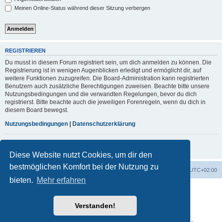
Meinen Online-Status während dieser Sitzung verbergen
REGISTRIEREN
Du musst in diesem Forum registriert sein, um dich anmelden zu können. Die
Registrierung ist in wenigen Augenblicken erledigt und ermöglicht dir, auf
weitere Funktionen zuzugreifen. Die Board-Administration kann registrierten
Benutzern auch zusätzliche Berechtigungen zuweisen. Beachte bitte unsere
Nutzungsbedingungen und die verwandten Regelungen, bevor du dich
registrierst. Bitte beachte auch die jeweiligen Forenregeln, wenn du dich in
diesem Board bewegst.
Nutzungsbedingungen
|
Datenschutzerklärung
Registrieren
Diese Website nutzt Cookies, um dir den
bestmöglichen Komfort bei der Nutzung zu
Foren-Übersicht
Alle Cookies löschen
Alle Zeiten sind
UTC+02:00
bieten.
Mehr erfahren
Powered by
phpBB
® Forum Software © phpBB Limited
Deutsche Übersetzung durch
phpBB.de
Verstanden!
phpBB post Reactions
Datenschutz
|
Nutzungsbedingungen