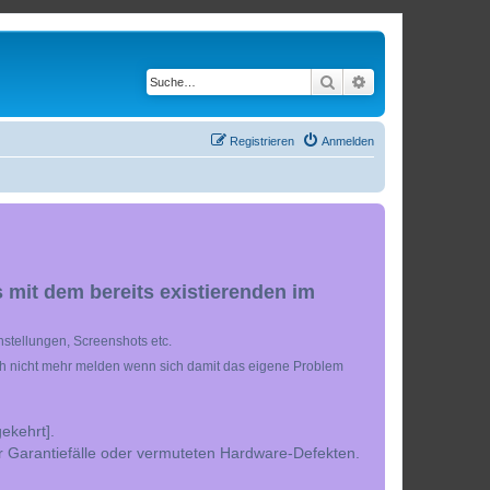
Suche
Erweiterte Suche
Registrieren
Anmelden
 mit dem bereits existierenden im
stellungen, Screenshots etc.
ch nicht mehr melden wenn sich damit das eigene Problem
ekehrt].
r Garantiefälle oder vermuteten Hardware-Defekten.