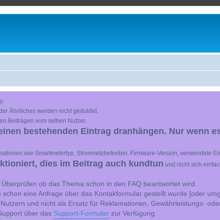
y.
der Ähnliches werden nicht geduldet.
en Beiträgen vom selben Nutzer.
einen bestehenden Eintrag dranhängen. Nur wenn es
ationen wie Smartmetertyp, Stromnetzbetreiber, Firmware-Version, verwendete Ein
ioniert, dies im Beitrag auch kundtun
und nicht sich einfa
st Überprüfen ob das Thema schon in den FAQ beantwortet wird.
 schon eine Anfrage über das Kontakformular gestellt wurde [oder umg
 Nutzern und nicht als Ersatz für Reklamationen, Gewährleistungs- ode
e Support über das
Support-Formular
zur Verfügung.