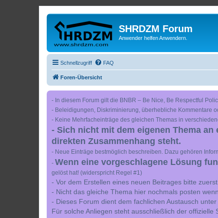
SHRDZM Forum
Anwender helfen Anwendern.
Schnellzugriff
FAQ
Foren-Übersicht
- In diesem Forum gilt die BNBR – Be Nice, Be Respectful Polic
- Beleidigungen, Diskriminierung, überhebliche Kommentare o
- Keine Mehrfacheinträge des gleichen Themas in verschieden
- Sich nicht mit dem eigenen Thema an 
direkten Zusammenhang steht.
- Neue Einträge bestmöglich beschreiben. Dazu gehören Inform
Wenn eine vorgeschlagene Lösung funkt
-
gelöst hat! (widerspricht Regel #1)
- Vor dem Erstellen eines neuen Beitrages bitte zuer
- Nicht das gleiche Thema hier nochmals posten wenn
- Dieses Forum dient dem fachlichen Austausch unter
Für solche Anliegen steht ausschließlich der offiziell