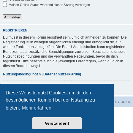
Meinen Online-Status während dieser Sitzung verbergen
REGISTRIEREN
Du musst in diesem Forum registriert sein, um dich anmelden zu können. Die
Registrierung ist in wenigen Augenblicken erledigt und ermöglicht dir, auf
weitere Funktionen zuzugreifen. Die Board-Administration kann registrierten
Benutzern auch zusätzliche Berechtigungen zuweisen. Beachte bitte unsere
Nutzungsbedingungen und die verwandten Regelungen, bevor du dich
registrierst. Bitte beachte auch die jeweiligen Forenregeln, wenn du dich in
diesem Board bewegst.
Nutzungsbedingungen
|
Datenschutzerklärung
Registrieren
Diese Website nutzt Cookies, um dir den
bestmöglichen Komfort bei der Nutzung zu
Foren-Übersicht
Alle Cookies löschen
Alle Zeiten sind
UTC+02:00
bieten.
Mehr erfahren
Powered by
phpBB
® Forum Software © phpBB Limited
Deutsche Übersetzung durch
phpBB.de
Verstanden!
phpBB post Reactions
Datenschutz
|
Nutzungsbedingungen