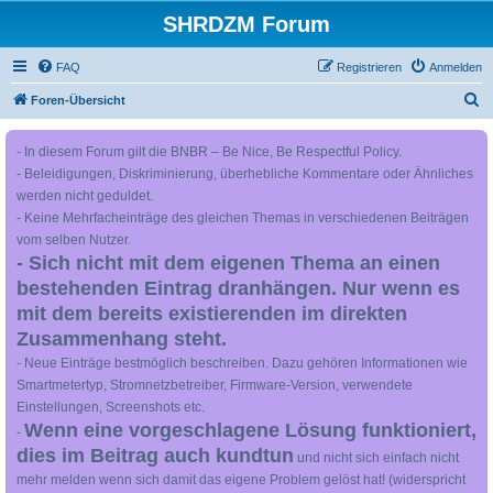
SHRDZM Forum
FAQ
Registrieren
Anmelden
S
Foren-Übersicht
u
- In diesem Forum gilt die BNBR – Be Nice, Be Respectful Policy.
c
- Beleidigungen, Diskriminierung, überhebliche Kommentare oder Ähnliches
h
werden nicht geduldet.
e
- Keine Mehrfacheinträge des gleichen Themas in verschiedenen Beiträgen
vom selben Nutzer.
- Sich nicht mit dem eigenen Thema an einen
bestehenden Eintrag dranhängen. Nur wenn es
mit dem bereits existierenden im direkten
Zusammenhang steht.
- Neue Einträge bestmöglich beschreiben. Dazu gehören Informationen wie
Smartmetertyp, Stromnetzbetreiber, Firmware-Version, verwendete
Einstellungen, Screenshots etc.
Wenn eine vorgeschlagene Lösung funktioniert,
-
dies im Beitrag auch kundtun
und nicht sich einfach nicht
mehr melden wenn sich damit das eigene Problem gelöst hat! (widerspricht