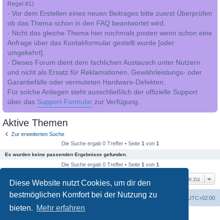
Regel #1)
- Vor dem Erstellen eines neuen Beitrages bitte zuerst Überprüfen
ob das Thema schon in den FAQ beantwortet wird.
- Nicht das gleiche Thema hier nochmals posten wenn schon eine
Anfrage über das Kontakformular gestellt wurde [oder
umgekehrt].
- Dieses Forum dient dem fachlichen Austausch unter Nutzern
und nicht als Ersatz für Reklamationen, Gewährleistungs- oder
Garantiefälle oder vermuteten Hardware-Defekten.
Für solche Anliegen steht ausschließlich der offizielle Support
über das
Support-Formular
zur Verfügung.
Aktive Themen
Zur erweiterten Suche
Die Suche ergab 0 Treffer • Seite
1
von
1
Es wurden keine passenden Ergebnisse gefunden.
Die Suche ergab 0 Treffer • Seite
1
von
1
Gehe zu
Diese Website nutzt Cookies, um dir den
bestmöglichen Komfort bei der Nutzung zu
Foren-Übersicht
Alle Cookies löschen
Alle Zeiten sind
UTC+02:00
bieten.
Mehr erfahren
Powered by
phpBB
® Forum Software © phpBB Limited