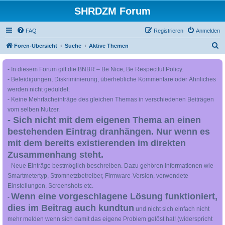
SHRDZM Forum
FAQ
Registrieren
Anmelden
S
Foren-Übersicht
Suche
Aktive Themen
u
- In diesem Forum gilt die BNBR – Be Nice, Be Respectful Policy.
c
- Beleidigungen, Diskriminierung, überhebliche Kommentare oder Ähnliches
h
werden nicht geduldet.
e
- Keine Mehrfacheinträge des gleichen Themas in verschiedenen Beiträgen
vom selben Nutzer.
- Sich nicht mit dem eigenen Thema an einen
bestehenden Eintrag dranhängen. Nur wenn es
mit dem bereits existierenden im direkten
Zusammenhang steht.
- Neue Einträge bestmöglich beschreiben. Dazu gehören Informationen wie
Smartmetertyp, Stromnetzbetreiber, Firmware-Version, verwendete
Einstellungen, Screenshots etc.
Wenn eine vorgeschlagene Lösung funktioniert,
-
dies im Beitrag auch kundtun
und nicht sich einfach nicht
mehr melden wenn sich damit das eigene Problem gelöst hat! (widerspricht