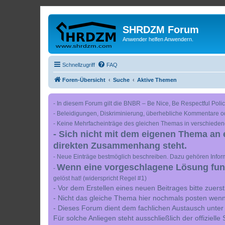
SHRDZM Forum
Anwender helfen Anwendern.
Schnellzugriff
FAQ
Foren-Übersicht
Suche
Aktive Themen
- In diesem Forum gilt die BNBR – Be Nice, Be Respectful Polic
- Beleidigungen, Diskriminierung, überhebliche Kommentare o
- Keine Mehrfacheinträge des gleichen Themas in verschieden
- Sich nicht mit dem eigenen Thema an 
direkten Zusammenhang steht.
- Neue Einträge bestmöglich beschreiben. Dazu gehören Inform
Wenn eine vorgeschlagene Lösung funkt
-
gelöst hat! (widerspricht Regel #1)
- Vor dem Erstellen eines neuen Beitrages bitte zuer
- Nicht das gleiche Thema hier nochmals posten wenn
- Dieses Forum dient dem fachlichen Austausch unter
Für solche Anliegen steht ausschließlich der offiziell