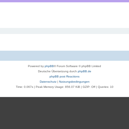
Powered by
phpBB
® Forum Software © phpBB Limited
Deutsche Übersetzung durch
phpBB.de
phpBB post Reactions
Datenschutz
|
Nutzungsbedingungen
Time: 0.067s
| Peak Memory Usage: 856.07 KiB | GZIP: Off |
Queries: 10