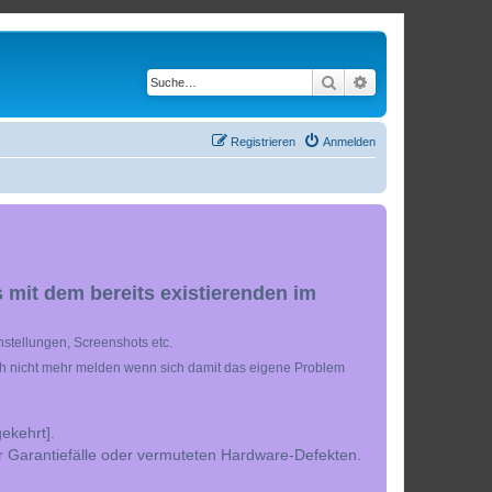
Suche
Erweiterte Suche
Registrieren
Anmelden
 mit dem bereits existierenden im
stellungen, Screenshots etc.
ch nicht mehr melden wenn sich damit das eigene Problem
ekehrt].
r Garantiefälle oder vermuteten Hardware-Defekten.