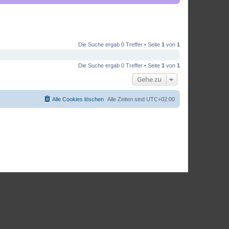
Die Suche ergab 0 Treffer • Seite
1
von
1
Die Suche ergab 0 Treffer • Seite
1
von
1
Gehe zu
Alle Cookies löschen
Alle Zeiten sind
UTC+02:00