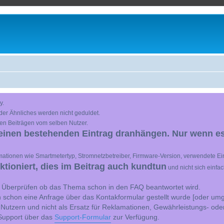
y.
der Ähnliches werden nicht geduldet.
en Beiträgen vom selben Nutzer.
einen bestehenden Eintrag dranhängen. Nur wenn es
ationen wie Smartmetertyp, Stromnetzbetreiber, Firmware-Version, verwendete Ein
ioniert, dies im Beitrag auch kundtun
und nicht sich einfa
st Überprüfen ob das Thema schon in den FAQ beantwortet wird.
 schon eine Anfrage über das Kontakformular gestellt wurde [oder umg
 Nutzern und nicht als Ersatz für Reklamationen, Gewährleistungs- ode
e Support über das
Support-Formular
zur Verfügung.