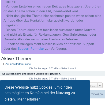
Regel #1)
- Vor dem Erstellen eines neuen Beitrages bitte zuerst Überprüfen
ob das Thema schon in den FAQ beantwortet wird.
- Nicht das gleiche Thema hier nochmals posten wenn schon eine
Anfrage über das Kontakformular gestellt wurde [oder
umgekehrt].
- Dieses Forum dient dem fachlichen Austausch unter Nutzern
und nicht als Ersatz für Reklamationen, Gewährleistungs- oder
Garantiefälle oder vermuteten Hardware-Defekten.
Für solche Anliegen steht ausschließlich der offizielle Support
über das
Support-Formular
zur Verfügung.
Aktive Themen
Zur erweiterten Suche
Die Suche ergab 0 Treffer • Seite
1
von
1
Es wurden keine passenden Ergebnisse gefunden.
Die Suche ergab 0 Treffer • Seite
1
von
1
Gehe zu
Diese Website nutzt Cookies, um dir den
bestmöglichen Komfort bei der Nutzung zu
Foren-Übersicht
Alle Cookies löschen
Alle Zeiten sind
UTC+02:00
bieten.
Mehr erfahren
Powered by
phpBB
® Forum Software © phpBB Limited