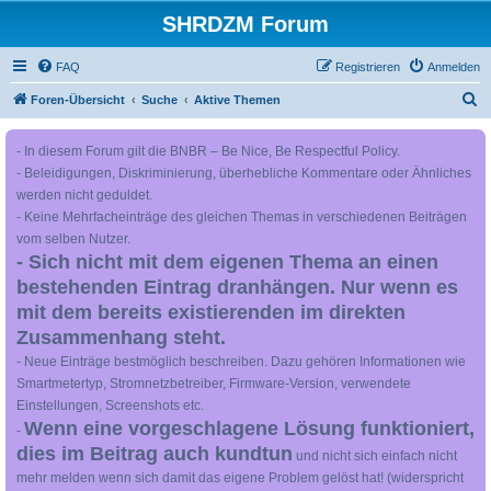
SHRDZM Forum
FAQ
Registrieren
Anmelden
S
Foren-Übersicht
Suche
Aktive Themen
u
- In diesem Forum gilt die BNBR – Be Nice, Be Respectful Policy.
c
- Beleidigungen, Diskriminierung, überhebliche Kommentare oder Ähnliches
h
werden nicht geduldet.
e
- Keine Mehrfacheinträge des gleichen Themas in verschiedenen Beiträgen
vom selben Nutzer.
- Sich nicht mit dem eigenen Thema an einen
bestehenden Eintrag dranhängen. Nur wenn es
mit dem bereits existierenden im direkten
Zusammenhang steht.
- Neue Einträge bestmöglich beschreiben. Dazu gehören Informationen wie
Smartmetertyp, Stromnetzbetreiber, Firmware-Version, verwendete
Einstellungen, Screenshots etc.
Wenn eine vorgeschlagene Lösung funktioniert,
-
dies im Beitrag auch kundtun
und nicht sich einfach nicht
mehr melden wenn sich damit das eigene Problem gelöst hat! (widerspricht