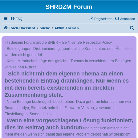
SHRDZM Forum
FAQ
Registrieren
Anmelden
S
Foren-Übersicht
Suche
Aktive Themen
u
- In diesem Forum gilt die BNBR – Be Nice, Be Respectful Policy.
c
- Beleidigungen, Diskriminierung, überhebliche Kommentare oder Ähnliches
h
werden nicht geduldet.
e
- Keine Mehrfacheinträge des gleichen Themas in verschiedenen Beiträgen
vom selben Nutzer.
- Sich nicht mit dem eigenen Thema an einen
bestehenden Eintrag dranhängen. Nur wenn es
mit dem bereits existierenden im direkten
Zusammenhang steht.
- Neue Einträge bestmöglich beschreiben. Dazu gehören Informationen wie
Smartmetertyp, Stromnetzbetreiber, Firmware-Version, verwendete
Einstellungen, Screenshots etc.
Wenn eine vorgeschlagene Lösung funktioniert,
-
dies im Beitrag auch kundtun
und nicht sich einfach nicht
mehr melden wenn sich damit das eigene Problem gelöst hat! (widerspricht