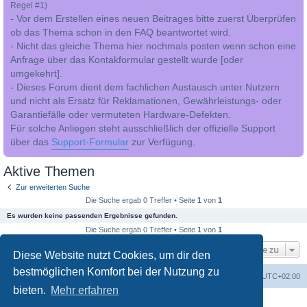
Regel #1)
- Vor dem Erstellen eines neuen Beitrages bitte zuerst Überprüfen
ob das Thema schon in den FAQ beantwortet wird.
- Nicht das gleiche Thema hier nochmals posten wenn schon eine
Anfrage über das Kontakformular gestellt wurde [oder
umgekehrt].
- Dieses Forum dient dem fachlichen Austausch unter Nutzern
und nicht als Ersatz für Reklamationen, Gewährleistungs- oder
Garantiefälle oder vermuteten Hardware-Defekten.
Für solche Anliegen steht ausschließlich der offizielle Support
über das
Support-Formular
zur Verfügung.
Aktive Themen
Zur erweiterten Suche
Die Suche ergab 0 Treffer • Seite
1
von
1
Es wurden keine passenden Ergebnisse gefunden.
Die Suche ergab 0 Treffer • Seite
1
von
1
Gehe zu
Diese Website nutzt Cookies, um dir den
bestmöglichen Komfort bei der Nutzung zu
Foren-Übersicht
Alle Cookies löschen
Alle Zeiten sind
UTC+02:00
bieten.
Mehr erfahren
Powered by
phpBB
® Forum Software © phpBB Limited