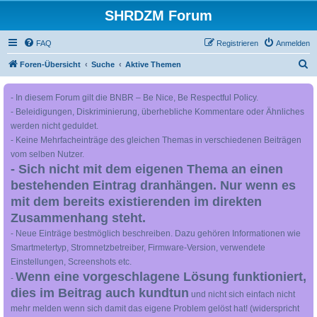
SHRDZM Forum
FAQ
Registrieren
Anmelden
S
Foren-Übersicht
Suche
Aktive Themen
u
- In diesem Forum gilt die BNBR – Be Nice, Be Respectful Policy.
c
- Beleidigungen, Diskriminierung, überhebliche Kommentare oder Ähnliches
h
werden nicht geduldet.
e
- Keine Mehrfacheinträge des gleichen Themas in verschiedenen Beiträgen
vom selben Nutzer.
- Sich nicht mit dem eigenen Thema an einen
bestehenden Eintrag dranhängen. Nur wenn es
mit dem bereits existierenden im direkten
Zusammenhang steht.
- Neue Einträge bestmöglich beschreiben. Dazu gehören Informationen wie
Smartmetertyp, Stromnetzbetreiber, Firmware-Version, verwendete
Einstellungen, Screenshots etc.
Wenn eine vorgeschlagene Lösung funktioniert,
-
dies im Beitrag auch kundtun
und nicht sich einfach nicht
mehr melden wenn sich damit das eigene Problem gelöst hat! (widerspricht