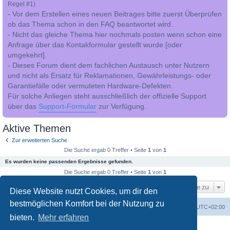
Regel #1)
- Vor dem Erstellen eines neuen Beitrages bitte zuerst Überprüfen
ob das Thema schon in den FAQ beantwortet wird.
- Nicht das gleiche Thema hier nochmals posten wenn schon eine
Anfrage über das Kontakformular gestellt wurde [oder
umgekehrt].
- Dieses Forum dient dem fachlichen Austausch unter Nutzern
und nicht als Ersatz für Reklamationen, Gewährleistungs- oder
Garantiefälle oder vermuteten Hardware-Defekten.
Für solche Anliegen steht ausschließlich der offizielle Support
über das
Support-Formular
zur Verfügung.
Aktive Themen
Zur erweiterten Suche
Die Suche ergab 0 Treffer • Seite
1
von
1
Es wurden keine passenden Ergebnisse gefunden.
Die Suche ergab 0 Treffer • Seite
1
von
1
Gehe zu
Diese Website nutzt Cookies, um dir den
bestmöglichen Komfort bei der Nutzung zu
Foren-Übersicht
Alle Cookies löschen
Alle Zeiten sind
UTC+02:00
bieten.
Mehr erfahren
Powered by
phpBB
® Forum Software © phpBB Limited