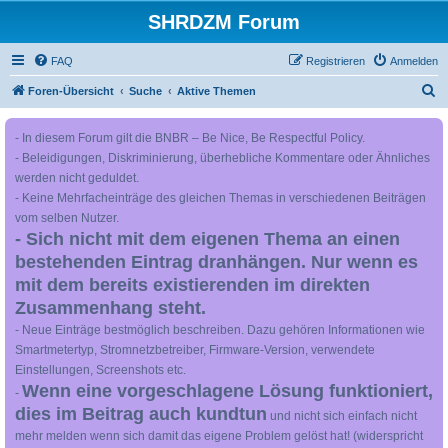
SHRDZM Forum
FAQ
Registrieren
Anmelden
S
Foren-Übersicht
Suche
Aktive Themen
u
- In diesem Forum gilt die BNBR – Be Nice, Be Respectful Policy.
c
- Beleidigungen, Diskriminierung, überhebliche Kommentare oder Ähnliches
h
werden nicht geduldet.
e
- Keine Mehrfacheinträge des gleichen Themas in verschiedenen Beiträgen
vom selben Nutzer.
- Sich nicht mit dem eigenen Thema an einen
bestehenden Eintrag dranhängen. Nur wenn es
mit dem bereits existierenden im direkten
Zusammenhang steht.
- Neue Einträge bestmöglich beschreiben. Dazu gehören Informationen wie
Smartmetertyp, Stromnetzbetreiber, Firmware-Version, verwendete
Einstellungen, Screenshots etc.
Wenn eine vorgeschlagene Lösung funktioniert,
-
dies im Beitrag auch kundtun
und nicht sich einfach nicht
mehr melden wenn sich damit das eigene Problem gelöst hat! (widerspricht