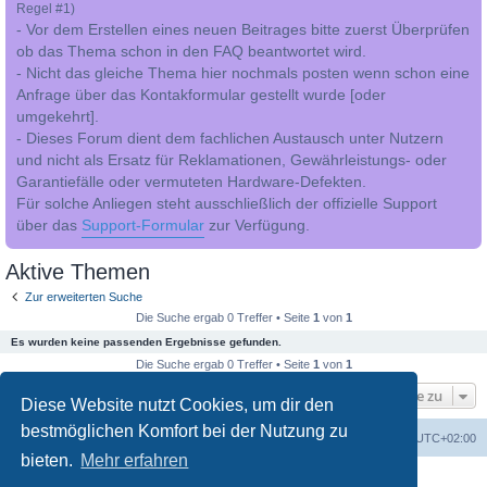
Regel #1)
- Vor dem Erstellen eines neuen Beitrages bitte zuerst Überprüfen
ob das Thema schon in den FAQ beantwortet wird.
- Nicht das gleiche Thema hier nochmals posten wenn schon eine
Anfrage über das Kontakformular gestellt wurde [oder
umgekehrt].
- Dieses Forum dient dem fachlichen Austausch unter Nutzern
und nicht als Ersatz für Reklamationen, Gewährleistungs- oder
Garantiefälle oder vermuteten Hardware-Defekten.
Für solche Anliegen steht ausschließlich der offizielle Support
über das
Support-Formular
zur Verfügung.
Aktive Themen
Zur erweiterten Suche
Die Suche ergab 0 Treffer • Seite
1
von
1
Es wurden keine passenden Ergebnisse gefunden.
Die Suche ergab 0 Treffer • Seite
1
von
1
Gehe zu
Diese Website nutzt Cookies, um dir den
bestmöglichen Komfort bei der Nutzung zu
Foren-Übersicht
Alle Cookies löschen
Alle Zeiten sind
UTC+02:00
bieten.
Mehr erfahren
Powered by
phpBB
® Forum Software © phpBB Limited