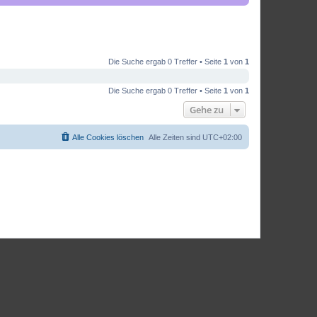
Die Suche ergab 0 Treffer • Seite
1
von
1
Die Suche ergab 0 Treffer • Seite
1
von
1
Gehe zu
Alle Cookies löschen
Alle Zeiten sind
UTC+02:00