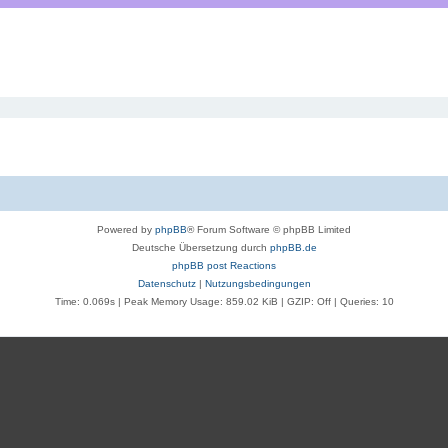
Powered by
phpBB
® Forum Software © phpBB Limited
Deutsche Übersetzung durch
phpBB.de
phpBB post Reactions
Datenschutz
|
Nutzungsbedingungen
Time: 0.069s
| Peak Memory Usage: 859.02 KiB | GZIP: Off |
Queries: 10