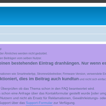
y.
der Ähnliches werden nicht geduldet.
en Beiträgen vom selben Nutzer.
einen bestehenden Eintrag dranhängen. Nur wenn es
ationen wie Smartmetertyp, Stromnetzbetreiber, Firmware-Version, verwendete Ein
ioniert, dies im Beitrag auch kundtun
und nicht sich einfa
st Überprüfen ob das Thema schon in den FAQ beantwortet wird.
 schon eine Anfrage über das Kontakformular gestellt wurde [oder umg
 Nutzern und nicht als Ersatz für Reklamationen, Gewährleistungs- ode
e Support über das
Support-Formular
zur Verfügung.