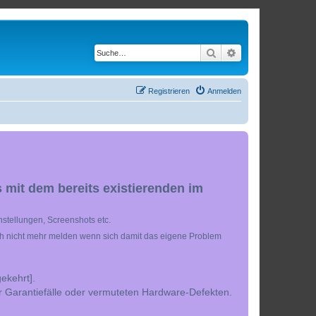
Suche
Erweiterte Suche
Registrieren
Anmelden
 mit dem bereits existierenden im
stellungen, Screenshots etc.
ch nicht mehr melden wenn sich damit das eigene Problem
ekehrt].
r Garantiefälle oder vermuteten Hardware-Defekten.