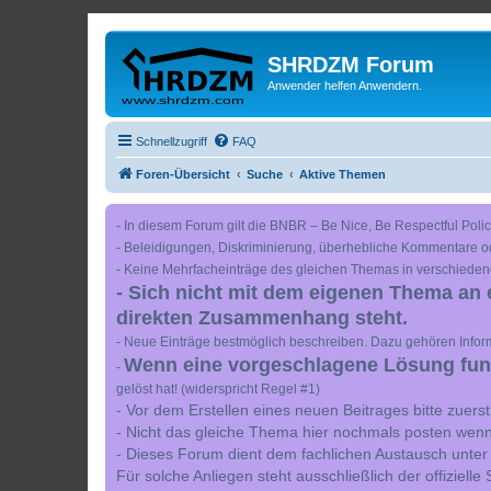
SHRDZM Forum
Anwender helfen Anwendern.
Schnellzugriff
FAQ
Foren-Übersicht
Suche
Aktive Themen
- In diesem Forum gilt die BNBR – Be Nice, Be Respectful Polic
- Beleidigungen, Diskriminierung, überhebliche Kommentare o
- Keine Mehrfacheinträge des gleichen Themas in verschieden
- Sich nicht mit dem eigenen Thema an 
direkten Zusammenhang steht.
- Neue Einträge bestmöglich beschreiben. Dazu gehören Inform
Wenn eine vorgeschlagene Lösung funkt
-
gelöst hat! (widerspricht Regel #1)
- Vor dem Erstellen eines neuen Beitrages bitte zuer
- Nicht das gleiche Thema hier nochmals posten wenn
- Dieses Forum dient dem fachlichen Austausch unter
Für solche Anliegen steht ausschließlich der offiziell