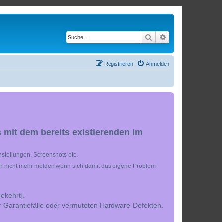
Suche
Erweiterte Suche
Registrieren
Anmelden
 mit dem bereits existierenden im
stellungen, Screenshots etc.
ch nicht mehr melden wenn sich damit das eigene Problem
ekehrt].
r Garantiefälle oder vermuteten Hardware-Defekten.