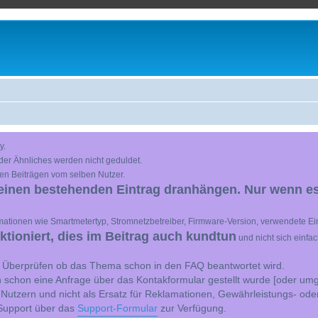
y.
der Ähnliches werden nicht geduldet.
en Beiträgen vom selben Nutzer.
einen bestehenden Eintrag dranhängen. Nur wenn es
ationen wie Smartmetertyp, Stromnetzbetreiber, Firmware-Version, verwendete Ein
ioniert, dies im Beitrag auch kundtun
und nicht sich einfa
st Überprüfen ob das Thema schon in den FAQ beantwortet wird.
 schon eine Anfrage über das Kontakformular gestellt wurde [oder umg
 Nutzern und nicht als Ersatz für Reklamationen, Gewährleistungs- ode
e Support über das
Support-Formular
zur Verfügung.