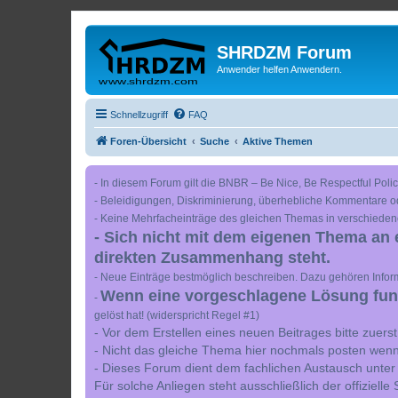
SHRDZM Forum
Anwender helfen Anwendern.
Schnellzugriff
FAQ
Foren-Übersicht
Suche
Aktive Themen
- In diesem Forum gilt die BNBR – Be Nice, Be Respectful Polic
- Beleidigungen, Diskriminierung, überhebliche Kommentare o
- Keine Mehrfacheinträge des gleichen Themas in verschieden
- Sich nicht mit dem eigenen Thema an 
direkten Zusammenhang steht.
- Neue Einträge bestmöglich beschreiben. Dazu gehören Inform
Wenn eine vorgeschlagene Lösung funkt
-
gelöst hat! (widerspricht Regel #1)
- Vor dem Erstellen eines neuen Beitrages bitte zuer
- Nicht das gleiche Thema hier nochmals posten wenn
- Dieses Forum dient dem fachlichen Austausch unter
Für solche Anliegen steht ausschließlich der offiziell