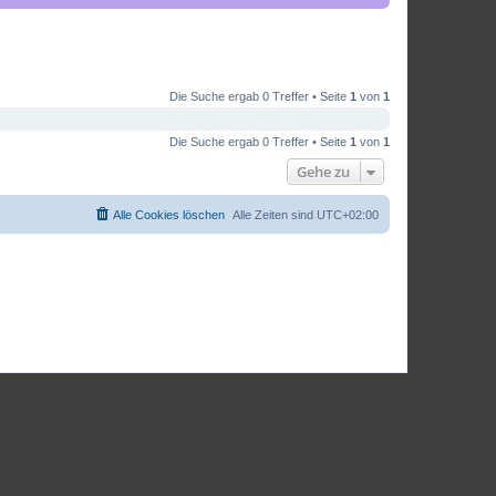
Die Suche ergab 0 Treffer • Seite
1
von
1
Die Suche ergab 0 Treffer • Seite
1
von
1
Gehe zu
Alle Cookies löschen
Alle Zeiten sind
UTC+02:00