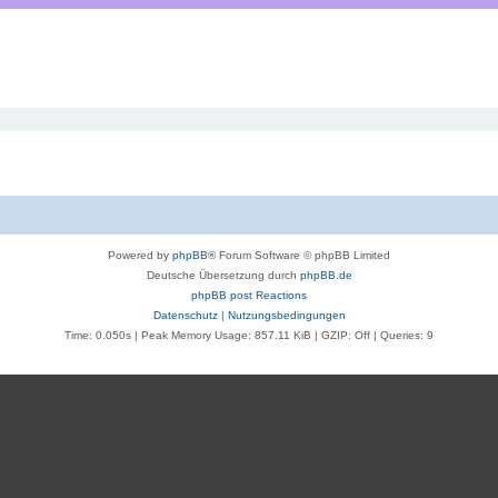
Powered by
phpBB
® Forum Software © phpBB Limited
Deutsche Übersetzung durch
phpBB.de
phpBB post Reactions
Datenschutz
|
Nutzungsbedingungen
Time: 0.050s
| Peak Memory Usage: 857.11 KiB | GZIP: Off |
Queries: 9