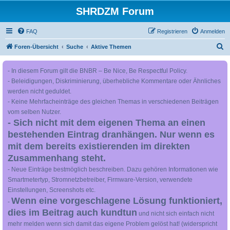
SHRDZM Forum
FAQ
Registrieren
Anmelden
S
Foren-Übersicht
Suche
Aktive Themen
u
- In diesem Forum gilt die BNBR – Be Nice, Be Respectful Policy.
c
- Beleidigungen, Diskriminierung, überhebliche Kommentare oder Ähnliches
h
werden nicht geduldet.
e
- Keine Mehrfacheinträge des gleichen Themas in verschiedenen Beiträgen
vom selben Nutzer.
- Sich nicht mit dem eigenen Thema an einen
bestehenden Eintrag dranhängen. Nur wenn es
mit dem bereits existierenden im direkten
Zusammenhang steht.
- Neue Einträge bestmöglich beschreiben. Dazu gehören Informationen wie
Smartmetertyp, Stromnetzbetreiber, Firmware-Version, verwendete
Einstellungen, Screenshots etc.
Wenn eine vorgeschlagene Lösung funktioniert,
-
dies im Beitrag auch kundtun
und nicht sich einfach nicht
mehr melden wenn sich damit das eigene Problem gelöst hat! (widerspricht