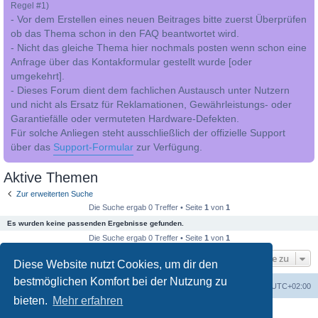
Regel #1)
- Vor dem Erstellen eines neuen Beitrages bitte zuerst Überprüfen
ob das Thema schon in den FAQ beantwortet wird.
- Nicht das gleiche Thema hier nochmals posten wenn schon eine
Anfrage über das Kontakformular gestellt wurde [oder
umgekehrt].
- Dieses Forum dient dem fachlichen Austausch unter Nutzern
und nicht als Ersatz für Reklamationen, Gewährleistungs- oder
Garantiefälle oder vermuteten Hardware-Defekten.
Für solche Anliegen steht ausschließlich der offizielle Support
über das
Support-Formular
zur Verfügung.
Aktive Themen
Zur erweiterten Suche
Die Suche ergab 0 Treffer • Seite
1
von
1
Es wurden keine passenden Ergebnisse gefunden.
Die Suche ergab 0 Treffer • Seite
1
von
1
Gehe zu
Diese Website nutzt Cookies, um dir den
bestmöglichen Komfort bei der Nutzung zu
Foren-Übersicht
Alle Cookies löschen
Alle Zeiten sind
UTC+02:00
bieten.
Mehr erfahren
Powered by
phpBB
® Forum Software © phpBB Limited