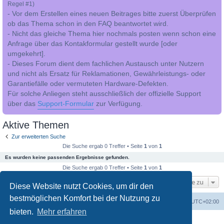
Regel #1)
- Vor dem Erstellen eines neuen Beitrages bitte zuerst Überprüfen
ob das Thema schon in den FAQ beantwortet wird.
- Nicht das gleiche Thema hier nochmals posten wenn schon eine
Anfrage über das Kontakformular gestellt wurde [oder
umgekehrt].
- Dieses Forum dient dem fachlichen Austausch unter Nutzern
und nicht als Ersatz für Reklamationen, Gewährleistungs- oder
Garantiefälle oder vermuteten Hardware-Defekten.
Für solche Anliegen steht ausschließlich der offizielle Support
über das
Support-Formular
zur Verfügung.
Aktive Themen
Zur erweiterten Suche
Die Suche ergab 0 Treffer • Seite
1
von
1
Es wurden keine passenden Ergebnisse gefunden.
Die Suche ergab 0 Treffer • Seite
1
von
1
Gehe zu
Diese Website nutzt Cookies, um dir den
bestmöglichen Komfort bei der Nutzung zu
Foren-Übersicht
Alle Cookies löschen
Alle Zeiten sind
UTC+02:00
bieten.
Mehr erfahren
Powered by
phpBB
® Forum Software © phpBB Limited