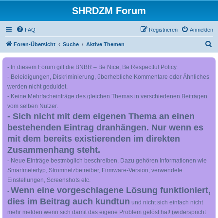
SHRDZM Forum
FAQ
Registrieren
Anmelden
S
Foren-Übersicht
Suche
Aktive Themen
u
- In diesem Forum gilt die BNBR – Be Nice, Be Respectful Policy.
c
- Beleidigungen, Diskriminierung, überhebliche Kommentare oder Ähnliches
h
werden nicht geduldet.
e
- Keine Mehrfacheinträge des gleichen Themas in verschiedenen Beiträgen
vom selben Nutzer.
- Sich nicht mit dem eigenen Thema an einen
bestehenden Eintrag dranhängen. Nur wenn es
mit dem bereits existierenden im direkten
Zusammenhang steht.
- Neue Einträge bestmöglich beschreiben. Dazu gehören Informationen wie
Smartmetertyp, Stromnetzbetreiber, Firmware-Version, verwendete
Einstellungen, Screenshots etc.
Wenn eine vorgeschlagene Lösung funktioniert,
-
dies im Beitrag auch kundtun
und nicht sich einfach nicht
mehr melden wenn sich damit das eigene Problem gelöst hat! (widerspricht