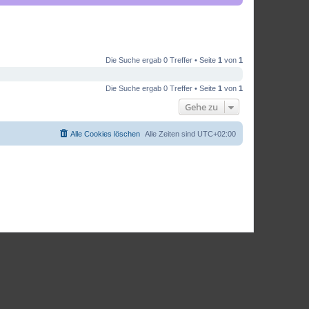
Die Suche ergab 0 Treffer • Seite
1
von
1
Die Suche ergab 0 Treffer • Seite
1
von
1
Gehe zu
Alle Cookies löschen
Alle Zeiten sind
UTC+02:00