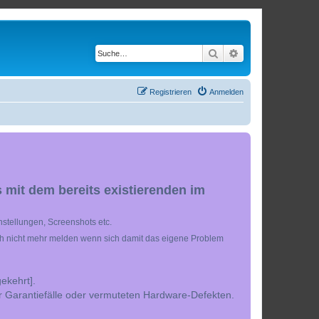
Suche
Erweiterte Suche
Registrieren
Anmelden
 mit dem bereits existierenden im
stellungen, Screenshots etc.
ch nicht mehr melden wenn sich damit das eigene Problem
ekehrt].
r Garantiefälle oder vermuteten Hardware-Defekten.