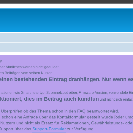
y.
der Ähnliches werden nicht geduldet.
en Beiträgen vom selben Nutzer.
einen bestehenden Eintrag dranhängen. Nur wenn es
ationen wie Smartmetertyp, Stromnetzbetreiber, Firmware-Version, verwendete Ein
ioniert, dies im Beitrag auch kundtun
und nicht sich einfa
st Überprüfen ob das Thema schon in den FAQ beantwortet wird.
 schon eine Anfrage über das Kontakformular gestellt wurde [oder umg
 Nutzern und nicht als Ersatz für Reklamationen, Gewährleistungs- ode
e Support über das
Support-Formular
zur Verfügung.