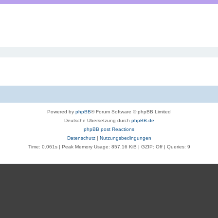
Powered by
phpBB
® Forum Software © phpBB Limited
Deutsche Übersetzung durch
phpBB.de
phpBB post Reactions
Datenschutz
|
Nutzungsbedingungen
Time: 0.061s
| Peak Memory Usage: 857.16 KiB | GZIP: Off |
Queries: 9