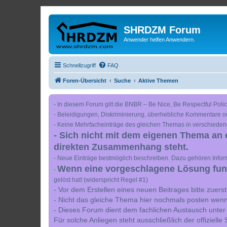
SHRDZM Forum
Anwender helfen Anwendern.
Schnellzugriff
FAQ
Foren-Übersicht
Suche
Aktive Themen
- In diesem Forum gilt die BNBR – Be Nice, Be Respectful Polic
- Beleidigungen, Diskriminierung, überhebliche Kommentare o
- Keine Mehrfacheinträge des gleichen Themas in verschieden
- Sich nicht mit dem eigenen Thema an 
direkten Zusammenhang steht.
- Neue Einträge bestmöglich beschreiben. Dazu gehören Inform
Wenn eine vorgeschlagene Lösung funkt
-
gelöst hat! (widerspricht Regel #1)
- Vor dem Erstellen eines neuen Beitrages bitte zuer
- Nicht das gleiche Thema hier nochmals posten wenn
- Dieses Forum dient dem fachlichen Austausch unter
Für solche Anliegen steht ausschließlich der offiziell