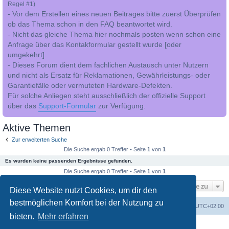
Regel #1)
- Vor dem Erstellen eines neuen Beitrages bitte zuerst Überprüfen
ob das Thema schon in den FAQ beantwortet wird.
- Nicht das gleiche Thema hier nochmals posten wenn schon eine
Anfrage über das Kontakformular gestellt wurde [oder
umgekehrt].
- Dieses Forum dient dem fachlichen Austausch unter Nutzern
und nicht als Ersatz für Reklamationen, Gewährleistungs- oder
Garantiefälle oder vermuteten Hardware-Defekten.
Für solche Anliegen steht ausschließlich der offizielle Support
über das
Support-Formular
zur Verfügung.
Aktive Themen
Zur erweiterten Suche
Die Suche ergab 0 Treffer • Seite
1
von
1
Es wurden keine passenden Ergebnisse gefunden.
Die Suche ergab 0 Treffer • Seite
1
von
1
Gehe zu
Diese Website nutzt Cookies, um dir den
bestmöglichen Komfort bei der Nutzung zu
Foren-Übersicht
Alle Cookies löschen
Alle Zeiten sind
UTC+02:00
bieten.
Mehr erfahren
Powered by
phpBB
® Forum Software © phpBB Limited