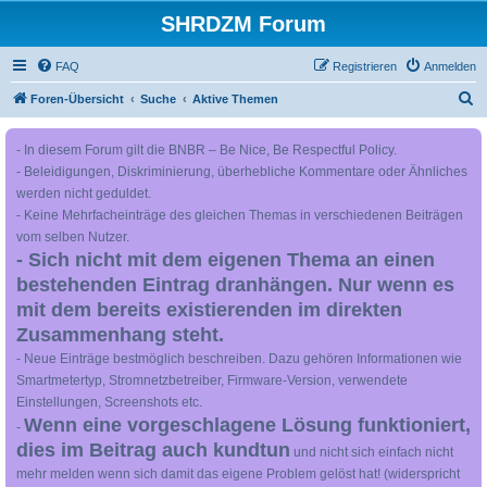
SHRDZM Forum
FAQ
Registrieren
Anmelden
S
Foren-Übersicht
Suche
Aktive Themen
u
- In diesem Forum gilt die BNBR – Be Nice, Be Respectful Policy.
c
- Beleidigungen, Diskriminierung, überhebliche Kommentare oder Ähnliches
h
werden nicht geduldet.
e
- Keine Mehrfacheinträge des gleichen Themas in verschiedenen Beiträgen
vom selben Nutzer.
- Sich nicht mit dem eigenen Thema an einen
bestehenden Eintrag dranhängen. Nur wenn es
mit dem bereits existierenden im direkten
Zusammenhang steht.
- Neue Einträge bestmöglich beschreiben. Dazu gehören Informationen wie
Smartmetertyp, Stromnetzbetreiber, Firmware-Version, verwendete
Einstellungen, Screenshots etc.
Wenn eine vorgeschlagene Lösung funktioniert,
-
dies im Beitrag auch kundtun
und nicht sich einfach nicht
mehr melden wenn sich damit das eigene Problem gelöst hat! (widerspricht