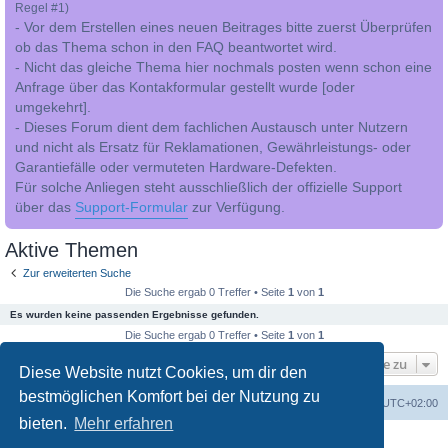
Regel #1)
- Vor dem Erstellen eines neuen Beitrages bitte zuerst Überprüfen
ob das Thema schon in den FAQ beantwortet wird.
- Nicht das gleiche Thema hier nochmals posten wenn schon eine
Anfrage über das Kontakformular gestellt wurde [oder
umgekehrt].
- Dieses Forum dient dem fachlichen Austausch unter Nutzern
und nicht als Ersatz für Reklamationen, Gewährleistungs- oder
Garantiefälle oder vermuteten Hardware-Defekten.
Für solche Anliegen steht ausschließlich der offizielle Support
über das
Support-Formular
zur Verfügung.
Aktive Themen
Zur erweiterten Suche
Die Suche ergab 0 Treffer • Seite
1
von
1
Es wurden keine passenden Ergebnisse gefunden.
Die Suche ergab 0 Treffer • Seite
1
von
1
Gehe zu
Diese Website nutzt Cookies, um dir den
bestmöglichen Komfort bei der Nutzung zu
Foren-Übersicht
Alle Cookies löschen
Alle Zeiten sind
UTC+02:00
bieten.
Mehr erfahren
Powered by
phpBB
® Forum Software © phpBB Limited