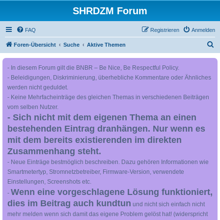
SHRDZM Forum
FAQ
Registrieren
Anmelden
S
Foren-Übersicht
Suche
Aktive Themen
u
- In diesem Forum gilt die BNBR – Be Nice, Be Respectful Policy.
c
- Beleidigungen, Diskriminierung, überhebliche Kommentare oder Ähnliches
h
werden nicht geduldet.
e
- Keine Mehrfacheinträge des gleichen Themas in verschiedenen Beiträgen
vom selben Nutzer.
- Sich nicht mit dem eigenen Thema an einen
bestehenden Eintrag dranhängen. Nur wenn es
mit dem bereits existierenden im direkten
Zusammenhang steht.
- Neue Einträge bestmöglich beschreiben. Dazu gehören Informationen wie
Smartmetertyp, Stromnetzbetreiber, Firmware-Version, verwendete
Einstellungen, Screenshots etc.
Wenn eine vorgeschlagene Lösung funktioniert,
-
dies im Beitrag auch kundtun
und nicht sich einfach nicht
mehr melden wenn sich damit das eigene Problem gelöst hat! (widerspricht