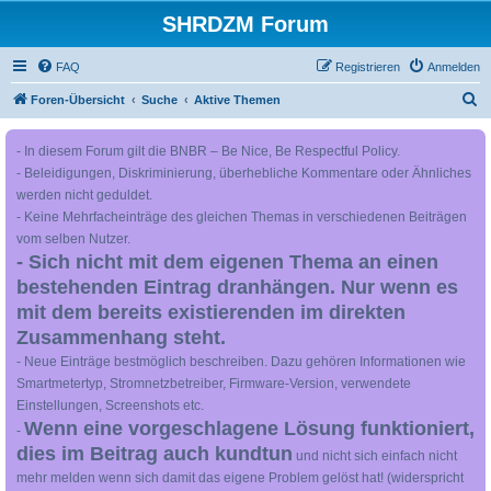
SHRDZM Forum
FAQ
Registrieren
Anmelden
S
Foren-Übersicht
Suche
Aktive Themen
u
- In diesem Forum gilt die BNBR – Be Nice, Be Respectful Policy.
c
- Beleidigungen, Diskriminierung, überhebliche Kommentare oder Ähnliches
h
werden nicht geduldet.
e
- Keine Mehrfacheinträge des gleichen Themas in verschiedenen Beiträgen
vom selben Nutzer.
- Sich nicht mit dem eigenen Thema an einen
bestehenden Eintrag dranhängen. Nur wenn es
mit dem bereits existierenden im direkten
Zusammenhang steht.
- Neue Einträge bestmöglich beschreiben. Dazu gehören Informationen wie
Smartmetertyp, Stromnetzbetreiber, Firmware-Version, verwendete
Einstellungen, Screenshots etc.
Wenn eine vorgeschlagene Lösung funktioniert,
-
dies im Beitrag auch kundtun
und nicht sich einfach nicht
mehr melden wenn sich damit das eigene Problem gelöst hat! (widerspricht