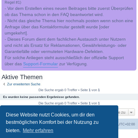
Regel #1)
- Vor dem Erstellen eines neuen Beitrages bitte zuerst Überprüfen
ob das Thema schon in den FAQ beantwortet wird.
- Nicht das gleiche Thema hier nochmals posten wenn schon eine
Anfrage über das Kontakformular gestellt wurde [oder
umgekehrt].
- Dieses Forum dient dem fachlichen Austausch unter Nutzern
und nicht als Ersatz für Reklamationen, Gewährleistungs- oder
Garantiefälle oder vermuteten Hardware-Defekten.
Für solche Anliegen steht ausschließlich der offizielle Support
über das
Support-Formular
zur Verfügung.
Aktive Themen
Zur erweiterten Suche
Die Suche ergab 0 Treffer • Seite
1
von
1
Es wurden keine passenden Ergebnisse gefunden.
Die Suche ergab 0 Treffer • Seite
1
von
1
Gehe zu
Diese Website nutzt Cookies, um dir den
bestmöglichen Komfort bei der Nutzung zu
Foren-Übersicht
Alle Cookies löschen
Alle Zeiten sind
UTC+02:00
bieten.
Mehr erfahren
Powered by
phpBB
® Forum Software © phpBB Limited