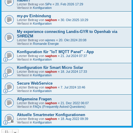
haben?
Letzter Beitrag von
SiPe
«
20. Feb 2026 17:29
Verfasst in
Konfiguration
my-pv Einbindung
Letzter Beitrag von
saghon
«
30. Okt 2025 10:29
Verfasst in
Konfiguration
My experience connecting Landis-GYR to Openhab via
SHRDZM
Letzter Beitrag von
wjones
«
20. Okt 2024 20:08
Verfasst in
Romande Energie
Konfiguration für "IoT MQTT Panel" - App
Letzter Beitrag von
saghon
«
21. Jul 2024 07:37
Verfasst in
Konfiguration
Konfiguration für Smart Micro Solar
Letzter Beitrag von
saghon
«
18. Jul 2024 17:33
Verfasst in
Konfiguration
Secure WebService
Letzter Beitrag von
saghon
«
7. Jul 2024 10:46
Verfasst in
Konfiguration
Allgemeine Fragen
Letzter Beitrag von
saghon
«
21. Dez 2022 06:07
Verfasst in
FAQs (Frequently Asked Questions)
Aktuelle Smartmeter Konfigurationen
Letzter Beitrag von
saghon
«
18. Aug 2022 09:39
Verfasst in
Konfiguration