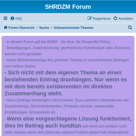
SHRDZM Forum
FAQ
Registrieren
Anmelden
S
Foren-Übersicht
Suche
Unbeantwortete Themen
u
- In diesem Forum gilt die BNBR – Be Nice, Be Respectful Policy.
c
- Beleidigungen, Diskriminierung, überhebliche Kommentare oder Ähnliches
h
werden nicht geduldet.
e
- Keine Mehrfacheinträge des gleichen Themas in verschiedenen Beiträgen
vom selben Nutzer.
- Sich nicht mit dem eigenen Thema an einen
bestehenden Eintrag dranhängen. Nur wenn es
mit dem bereits existierenden im direkten
Zusammenhang steht.
- Neue Einträge bestmöglich beschreiben. Dazu gehören Informationen wie
Smartmetertyp, Stromnetzbetreiber, Firmware-Version, verwendete
Einstellungen, Screenshots etc.
Wenn eine vorgeschlagene Lösung funktioniert,
-
dies im Beitrag auch kundtun
und nicht sich einfach nicht
mehr melden wenn sich damit das eigene Problem gelöst hat! (widerspricht