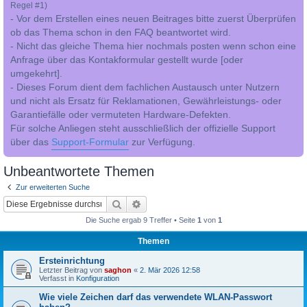
Regel #1)
- Vor dem Erstellen eines neuen Beitrages bitte zuerst Überprüfen
ob das Thema schon in den FAQ beantwortet wird.
- Nicht das gleiche Thema hier nochmals posten wenn schon eine
Anfrage über das Kontakformular gestellt wurde [oder
umgekehrt].
- Dieses Forum dient dem fachlichen Austausch unter Nutzern
und nicht als Ersatz für Reklamationen, Gewährleistungs- oder
Garantiefälle oder vermuteten Hardware-Defekten.
Für solche Anliegen steht ausschließlich der offizielle Support
über das
Support-Formular
zur Verfügung.
Unbeantwortete Themen
Zur erweiterten Suche
Suche
Erweiterte Suche
Die Suche ergab 9 Treffer • Seite
1
von
1
Themen
Ersteinrichtung
Letzter Beitrag von
saghon
«
2. Mär 2026 12:58
Verfasst in
Konfiguration
Wie viele Zeichen darf das verwendete WLAN-Passwort