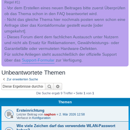
Regel #1)
- Vor dem Erstellen eines neuen Beitrages bitte zuerst Überprüfen
ob das Thema schon in den FAQ beantwortet wird.
- Nicht das gleiche Thema hier nochmals posten wenn schon eine
Anfrage über das Kontakformular gestellt wurde [oder
umgekehrt].
- Dieses Forum dient dem fachlichen Austausch unter Nutzern
und nicht als Ersatz für Reklamationen, Gewährleistungs- oder
Garantiefälle oder vermuteten Hardware-Defekten.
Für solche Anliegen steht ausschließlich der offizielle Support
über das
Support-Formular
zur Verfügung.
Unbeantwortete Themen
Zur erweiterten Suche
Suche
Erweiterte Suche
Die Suche ergab 9 Treffer • Seite
1
von
1
Themen
Ersteinrichtung
Letzter Beitrag von
saghon
«
2. Mär 2026 12:58
Verfasst in
Konfiguration
Wie viele Zeichen darf das verwendete WLAN-Passwort