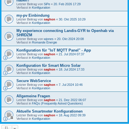
haben?
Letzter Beitrag von
SiPe
«
20. Feb 2026 17:29
Verfasst in
Konfiguration
my-pv Einbindung
Letzter Beitrag von
saghon
«
30. Okt 2025 10:29
Verfasst in
Konfiguration
My experience connecting Landis-GYR to Openhab via
SHRDZM
Letzter Beitrag von
wjones
«
20. Okt 2024 20:08
Verfasst in
Romande Energie
Konfiguration für "IoT MQTT Panel" - App
Letzter Beitrag von
saghon
«
21. Jul 2024 07:37
Verfasst in
Konfiguration
Konfiguration für Smart Micro Solar
Letzter Beitrag von
saghon
«
18. Jul 2024 17:33
Verfasst in
Konfiguration
Secure WebService
Letzter Beitrag von
saghon
«
7. Jul 2024 10:46
Verfasst in
Konfiguration
Allgemeine Fragen
Letzter Beitrag von
saghon
«
21. Dez 2022 06:07
Verfasst in
FAQs (Frequently Asked Questions)
Aktuelle Smartmeter Konfigurationen
Letzter Beitrag von
saghon
«
18. Aug 2022 09:39
Verfasst in
Konfiguration