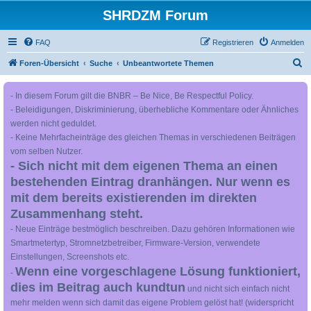
SHRDZM Forum
FAQ
Registrieren
Anmelden
S
Foren-Übersicht
Suche
Unbeantwortete Themen
u
- In diesem Forum gilt die BNBR – Be Nice, Be Respectful Policy.
c
- Beleidigungen, Diskriminierung, überhebliche Kommentare oder Ähnliches
h
werden nicht geduldet.
e
- Keine Mehrfacheinträge des gleichen Themas in verschiedenen Beiträgen
vom selben Nutzer.
- Sich nicht mit dem eigenen Thema an einen
bestehenden Eintrag dranhängen. Nur wenn es
mit dem bereits existierenden im direkten
Zusammenhang steht.
- Neue Einträge bestmöglich beschreiben. Dazu gehören Informationen wie
Smartmetertyp, Stromnetzbetreiber, Firmware-Version, verwendete
Einstellungen, Screenshots etc.
Wenn eine vorgeschlagene Lösung funktioniert,
-
dies im Beitrag auch kundtun
und nicht sich einfach nicht
mehr melden wenn sich damit das eigene Problem gelöst hat! (widerspricht