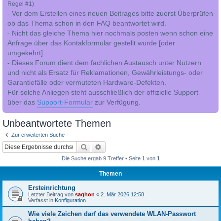
Regel #1)
- Vor dem Erstellen eines neuen Beitrages bitte zuerst Überprüfen
ob das Thema schon in den FAQ beantwortet wird.
- Nicht das gleiche Thema hier nochmals posten wenn schon eine
Anfrage über das Kontakformular gestellt wurde [oder
umgekehrt].
- Dieses Forum dient dem fachlichen Austausch unter Nutzern
und nicht als Ersatz für Reklamationen, Gewährleistungs- oder
Garantiefälle oder vermuteten Hardware-Defekten.
Für solche Anliegen steht ausschließlich der offizielle Support
über das
Support-Formular
zur Verfügung.
Unbeantwortete Themen
Zur erweiterten Suche
Suche
Erweiterte Suche
Die Suche ergab 9 Treffer • Seite
1
von
1
Themen
Ersteinrichtung
Letzter Beitrag von
saghon
«
2. Mär 2026 12:58
Verfasst in
Konfiguration
Wie viele Zeichen darf das verwendete WLAN-Passwort