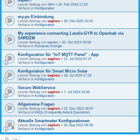
haben?
Letzter Beitrag von
SiPe
«
20. Feb 2026 17:29
Verfasst in
Konfiguration
my-pv Einbindung
Letzter Beitrag von
saghon
«
30. Okt 2025 10:29
Verfasst in
Konfiguration
My experience connecting Landis-GYR to Openhab via
SHRDZM
Letzter Beitrag von
wjones
«
20. Okt 2024 20:08
Verfasst in
Romande Energie
Konfiguration für "IoT MQTT Panel" - App
Letzter Beitrag von
saghon
«
21. Jul 2024 07:37
Verfasst in
Konfiguration
Konfiguration für Smart Micro Solar
Letzter Beitrag von
saghon
«
18. Jul 2024 17:33
Verfasst in
Konfiguration
Secure WebService
Letzter Beitrag von
saghon
«
7. Jul 2024 10:46
Verfasst in
Konfiguration
Allgemeine Fragen
Letzter Beitrag von
saghon
«
21. Dez 2022 06:07
Verfasst in
FAQs (Frequently Asked Questions)
Aktuelle Smartmeter Konfigurationen
Letzter Beitrag von
saghon
«
18. Aug 2022 09:39
Verfasst in
Konfiguration