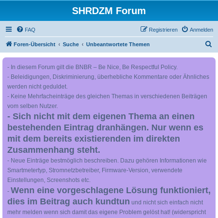
SHRDZM Forum
FAQ
Registrieren
Anmelden
S
Foren-Übersicht
Suche
Unbeantwortete Themen
u
- In diesem Forum gilt die BNBR – Be Nice, Be Respectful Policy.
c
- Beleidigungen, Diskriminierung, überhebliche Kommentare oder Ähnliches
h
werden nicht geduldet.
e
- Keine Mehrfacheinträge des gleichen Themas in verschiedenen Beiträgen
vom selben Nutzer.
- Sich nicht mit dem eigenen Thema an einen
bestehenden Eintrag dranhängen. Nur wenn es
mit dem bereits existierenden im direkten
Zusammenhang steht.
- Neue Einträge bestmöglich beschreiben. Dazu gehören Informationen wie
Smartmetertyp, Stromnetzbetreiber, Firmware-Version, verwendete
Einstellungen, Screenshots etc.
Wenn eine vorgeschlagene Lösung funktioniert,
-
dies im Beitrag auch kundtun
und nicht sich einfach nicht
mehr melden wenn sich damit das eigene Problem gelöst hat! (widerspricht