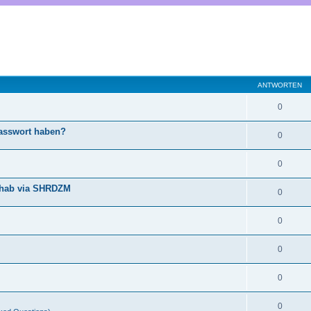
ANTWORTEN
0
Passwort haben?
0
0
nhab via SHRDZM
0
0
0
0
0