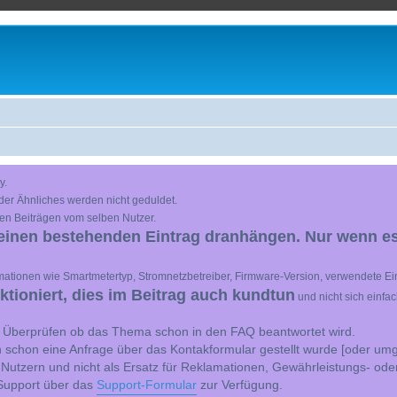
y.
der Ähnliches werden nicht geduldet.
en Beiträgen vom selben Nutzer.
einen bestehenden Eintrag dranhängen. Nur wenn es
ationen wie Smartmetertyp, Stromnetzbetreiber, Firmware-Version, verwendete Ein
ioniert, dies im Beitrag auch kundtun
und nicht sich einfa
st Überprüfen ob das Thema schon in den FAQ beantwortet wird.
 schon eine Anfrage über das Kontakformular gestellt wurde [oder umg
 Nutzern und nicht als Ersatz für Reklamationen, Gewährleistungs- ode
e Support über das
Support-Formular
zur Verfügung.