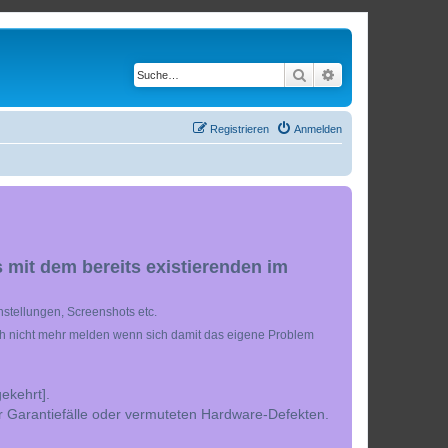
Suche
Erweiterte Suche
Registrieren
Anmelden
 mit dem bereits existierenden im
stellungen, Screenshots etc.
ch nicht mehr melden wenn sich damit das eigene Problem
ekehrt].
r Garantiefälle oder vermuteten Hardware-Defekten.