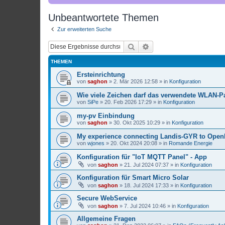
Unbeantwortete Themen
Zur erweiterten Suche
Suche
Erweiterte Suche
THEMEN
Ersteinrichtung
von
saghon
»
2. Mär 2026 12:58
» in
Konfiguration
Wie viele Zeichen darf das verwendete WLAN-
von
SiPe
»
20. Feb 2026 17:29
» in
Konfiguration
my-pv Einbindung
von
saghon
»
30. Okt 2025 10:29
» in
Konfiguration
My experience connecting Landis-GYR to Ope
von
wjones
»
20. Okt 2024 20:08
» in
Romande Energie
Konfiguration für "IoT MQTT Panel" - App
von
saghon
»
21. Jul 2024 07:37
» in
Konfiguration
Konfiguration für Smart Micro Solar
von
saghon
»
18. Jul 2024 17:33
» in
Konfiguration
Secure WebService
von
saghon
»
7. Jul 2024 10:46
» in
Konfiguration
Allgemeine Fragen