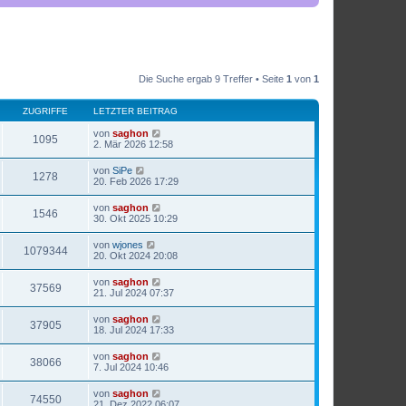
Die Suche ergab 9 Treffer • Seite
1
von
1
ZUGRIFFE
LETZTER BEITRAG
von
saghon
1095
2. Mär 2026 12:58
von
SiPe
1278
20. Feb 2026 17:29
von
saghon
1546
30. Okt 2025 10:29
von
wjones
1079344
20. Okt 2024 20:08
von
saghon
37569
21. Jul 2024 07:37
von
saghon
37905
18. Jul 2024 17:33
von
saghon
38066
7. Jul 2024 10:46
von
saghon
74550
21. Dez 2022 06:07