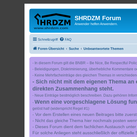
SHRDZM Forum
Anwender helfen Anwendern.
Schnellzugriff
FAQ
Foren-Übersicht
Suche
Unbeantwortete Themen
- In diesem Forum gilt die BNBR – Be Nice, Be Respectful Polic
- Beleidigungen, Diskriminierung, überhebliche Kommentare o
- Keine Mehrfacheinträge des gleichen Themas in verschieden
- Sich nicht mit dem eigenen Thema an 
direkten Zusammenhang steht.
- Neue Einträge bestmöglich beschreiben. Dazu gehören Inform
Wenn eine vorgeschlagene Lösung funkt
-
gelöst hat! (widerspricht Regel #1)
- Vor dem Erstellen eines neuen Beitrages bitte zuer
- Nicht das gleiche Thema hier nochmals posten wenn
- Dieses Forum dient dem fachlichen Austausch unter
Für solche Anliegen steht ausschließlich der offiziell