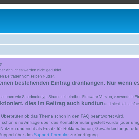
y.
der Ähnliches werden nicht geduldet.
en Beiträgen vom selben Nutzer.
einen bestehenden Eintrag dranhängen. Nur wenn es
ationen wie Smartmetertyp, Stromnetzbetreiber, Firmware-Version, verwendete Ein
ioniert, dies im Beitrag auch kundtun
und nicht sich einfa
st Überprüfen ob das Thema schon in den FAQ beantwortet wird.
 schon eine Anfrage über das Kontakformular gestellt wurde [oder umg
 Nutzern und nicht als Ersatz für Reklamationen, Gewährleistungs- ode
e Support über das
Support-Formular
zur Verfügung.