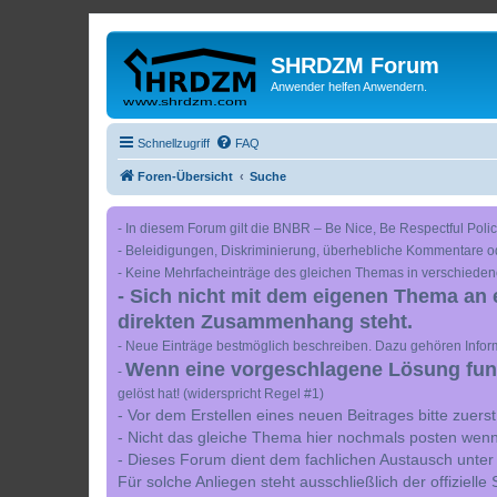
SHRDZM Forum
Anwender helfen Anwendern.
Schnellzugriff
FAQ
Foren-Übersicht
Suche
- In diesem Forum gilt die BNBR – Be Nice, Be Respectful Polic
- Beleidigungen, Diskriminierung, überhebliche Kommentare o
- Keine Mehrfacheinträge des gleichen Themas in verschieden
- Sich nicht mit dem eigenen Thema an 
direkten Zusammenhang steht.
- Neue Einträge bestmöglich beschreiben. Dazu gehören Inform
Wenn eine vorgeschlagene Lösung funkt
-
gelöst hat! (widerspricht Regel #1)
- Vor dem Erstellen eines neuen Beitrages bitte zuer
- Nicht das gleiche Thema hier nochmals posten wenn
- Dieses Forum dient dem fachlichen Austausch unter
Für solche Anliegen steht ausschließlich der offiziell