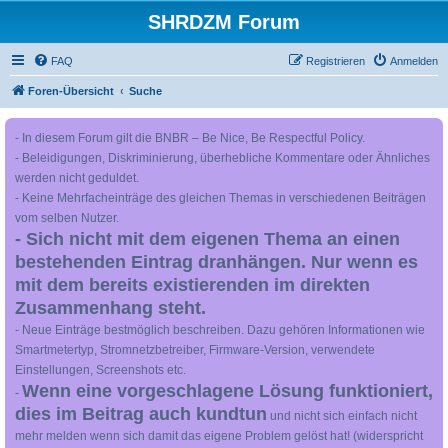
SHRDZM Forum
FAQ
Registrieren
Anmelden
Foren-Übersicht
Suche
- In diesem Forum gilt die BNBR – Be Nice, Be Respectful Policy.
- Beleidigungen, Diskriminierung, überhebliche Kommentare oder Ähnliches
werden nicht geduldet.
- Keine Mehrfacheinträge des gleichen Themas in verschiedenen Beiträgen
vom selben Nutzer.
- Sich nicht mit dem eigenen Thema an einen
bestehenden Eintrag dranhängen. Nur wenn es
mit dem bereits existierenden im direkten
Zusammenhang steht.
- Neue Einträge bestmöglich beschreiben. Dazu gehören Informationen wie
Smartmetertyp, Stromnetzbetreiber, Firmware-Version, verwendete
Einstellungen, Screenshots etc.
Wenn eine vorgeschlagene Lösung funktioniert,
-
dies im Beitrag auch kundtun
und nicht sich einfach nicht
mehr melden wenn sich damit das eigene Problem gelöst hat! (widerspricht