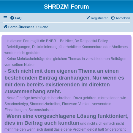
SHRDZM Forum
FAQ
Registrieren
Anmelden
Foren-Übersicht
Suche
- In diesem Forum gilt die BNBR – Be Nice, Be Respectful Policy.
- Beleidigungen, Diskriminierung, überhebliche Kommentare oder Ähnliches
werden nicht geduldet.
- Keine Mehrfacheinträge des gleichen Themas in verschiedenen Beiträgen
vom selben Nutzer.
- Sich nicht mit dem eigenen Thema an einen
bestehenden Eintrag dranhängen. Nur wenn es
mit dem bereits existierenden im direkten
Zusammenhang steht.
- Neue Einträge bestmöglich beschreiben. Dazu gehören Informationen wie
Smartmetertyp, Stromnetzbetreiber, Firmware-Version, verwendete
Einstellungen, Screenshots etc.
Wenn eine vorgeschlagene Lösung funktioniert,
-
dies im Beitrag auch kundtun
und nicht sich einfach nicht
mehr melden wenn sich damit das eigene Problem gelöst hat! (widerspricht