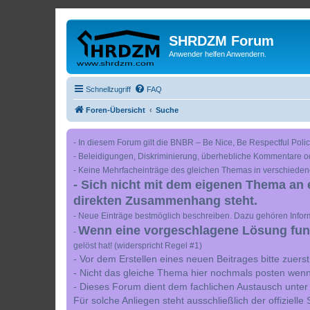
SHRDZM Forum
Anwender helfen Anwendern.
Schnellzugriff
FAQ
Foren-Übersicht
Suche
- In diesem Forum gilt die BNBR – Be Nice, Be Respectful Polic
- Beleidigungen, Diskriminierung, überhebliche Kommentare o
- Keine Mehrfacheinträge des gleichen Themas in verschieden
- Sich nicht mit dem eigenen Thema an 
direkten Zusammenhang steht.
- Neue Einträge bestmöglich beschreiben. Dazu gehören Inform
Wenn eine vorgeschlagene Lösung funkt
-
gelöst hat! (widerspricht Regel #1)
- Vor dem Erstellen eines neuen Beitrages bitte zuer
- Nicht das gleiche Thema hier nochmals posten wenn
- Dieses Forum dient dem fachlichen Austausch unter
Für solche Anliegen steht ausschließlich der offiziell