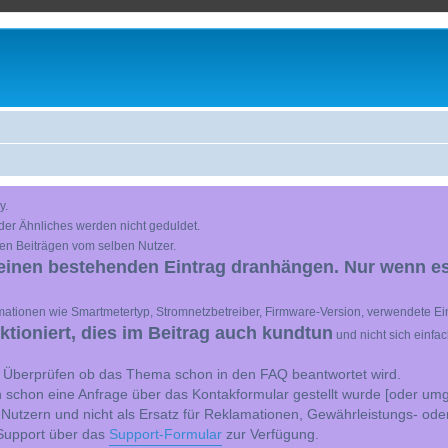
y.
der Ähnliches werden nicht geduldet.
en Beiträgen vom selben Nutzer.
einen bestehenden Eintrag dranhängen. Nur wenn es
ationen wie Smartmetertyp, Stromnetzbetreiber, Firmware-Version, verwendete Ein
ioniert, dies im Beitrag auch kundtun
und nicht sich einfa
st Überprüfen ob das Thema schon in den FAQ beantwortet wird.
 schon eine Anfrage über das Kontakformular gestellt wurde [oder umg
 Nutzern und nicht als Ersatz für Reklamationen, Gewährleistungs- ode
e Support über das
Support-Formular
zur Verfügung.