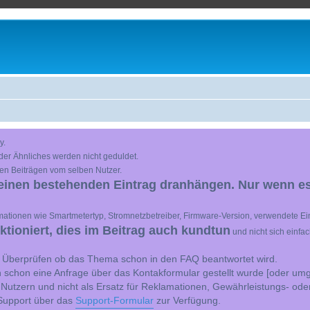
y.
der Ähnliches werden nicht geduldet.
en Beiträgen vom selben Nutzer.
einen bestehenden Eintrag dranhängen. Nur wenn es
ationen wie Smartmetertyp, Stromnetzbetreiber, Firmware-Version, verwendete Ein
ioniert, dies im Beitrag auch kundtun
und nicht sich einfa
st Überprüfen ob das Thema schon in den FAQ beantwortet wird.
 schon eine Anfrage über das Kontakformular gestellt wurde [oder umg
 Nutzern und nicht als Ersatz für Reklamationen, Gewährleistungs- ode
e Support über das
Support-Formular
zur Verfügung.