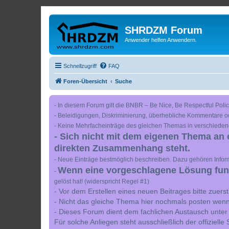
SHRDZM Forum
Anwender helfen Anwendern.
Schnellzugriff
FAQ
Foren-Übersicht
Suche
- In diesem Forum gilt die BNBR – Be Nice, Be Respectful Polic
- Beleidigungen, Diskriminierung, überhebliche Kommentare o
- Keine Mehrfacheinträge des gleichen Themas in verschieden
- Sich nicht mit dem eigenen Thema an 
direkten Zusammenhang steht.
- Neue Einträge bestmöglich beschreiben. Dazu gehören Inform
Wenn eine vorgeschlagene Lösung funkt
-
gelöst hat! (widerspricht Regel #1)
- Vor dem Erstellen eines neuen Beitrages bitte zuer
- Nicht das gleiche Thema hier nochmals posten wenn
- Dieses Forum dient dem fachlichen Austausch unter
Für solche Anliegen steht ausschließlich der offiziell