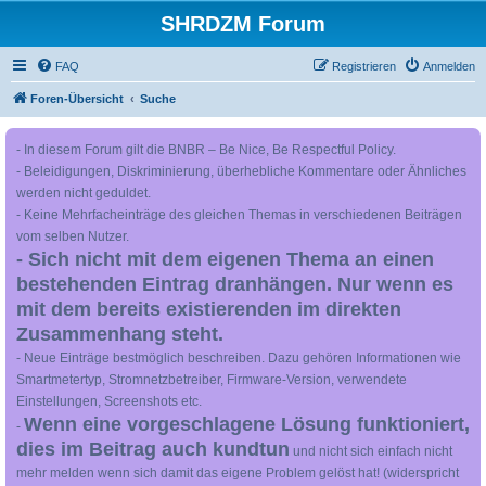
SHRDZM Forum
FAQ
Registrieren
Anmelden
Foren-Übersicht
Suche
- In diesem Forum gilt die BNBR – Be Nice, Be Respectful Policy.
- Beleidigungen, Diskriminierung, überhebliche Kommentare oder Ähnliches
werden nicht geduldet.
- Keine Mehrfacheinträge des gleichen Themas in verschiedenen Beiträgen
vom selben Nutzer.
- Sich nicht mit dem eigenen Thema an einen
bestehenden Eintrag dranhängen. Nur wenn es
mit dem bereits existierenden im direkten
Zusammenhang steht.
- Neue Einträge bestmöglich beschreiben. Dazu gehören Informationen wie
Smartmetertyp, Stromnetzbetreiber, Firmware-Version, verwendete
Einstellungen, Screenshots etc.
Wenn eine vorgeschlagene Lösung funktioniert,
-
dies im Beitrag auch kundtun
und nicht sich einfach nicht
mehr melden wenn sich damit das eigene Problem gelöst hat! (widerspricht