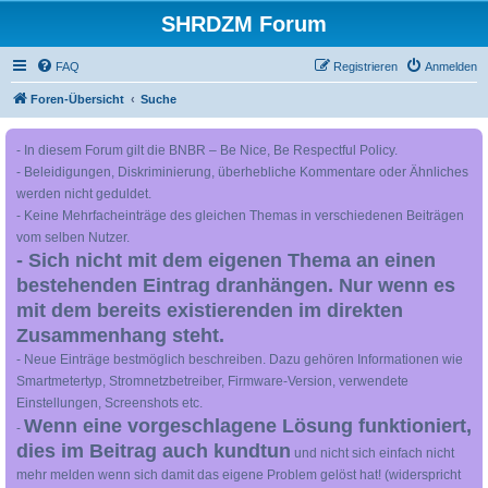
SHRDZM Forum
FAQ
Registrieren
Anmelden
Foren-Übersicht
Suche
- In diesem Forum gilt die BNBR – Be Nice, Be Respectful Policy.
- Beleidigungen, Diskriminierung, überhebliche Kommentare oder Ähnliches
werden nicht geduldet.
- Keine Mehrfacheinträge des gleichen Themas in verschiedenen Beiträgen
vom selben Nutzer.
- Sich nicht mit dem eigenen Thema an einen
bestehenden Eintrag dranhängen. Nur wenn es
mit dem bereits existierenden im direkten
Zusammenhang steht.
- Neue Einträge bestmöglich beschreiben. Dazu gehören Informationen wie
Smartmetertyp, Stromnetzbetreiber, Firmware-Version, verwendete
Einstellungen, Screenshots etc.
Wenn eine vorgeschlagene Lösung funktioniert,
-
dies im Beitrag auch kundtun
und nicht sich einfach nicht
mehr melden wenn sich damit das eigene Problem gelöst hat! (widerspricht