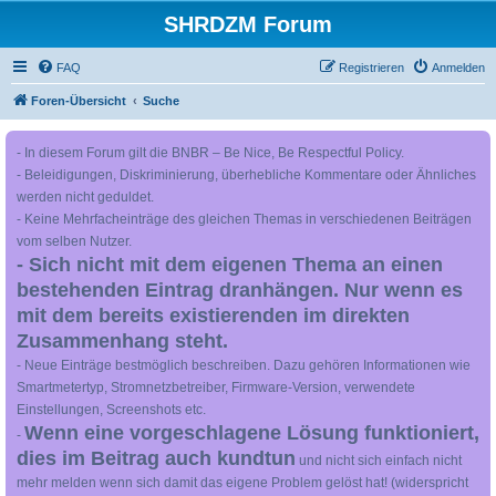
SHRDZM Forum
FAQ
Registrieren
Anmelden
Foren-Übersicht
Suche
- In diesem Forum gilt die BNBR – Be Nice, Be Respectful Policy.
- Beleidigungen, Diskriminierung, überhebliche Kommentare oder Ähnliches
werden nicht geduldet.
- Keine Mehrfacheinträge des gleichen Themas in verschiedenen Beiträgen
vom selben Nutzer.
- Sich nicht mit dem eigenen Thema an einen
bestehenden Eintrag dranhängen. Nur wenn es
mit dem bereits existierenden im direkten
Zusammenhang steht.
- Neue Einträge bestmöglich beschreiben. Dazu gehören Informationen wie
Smartmetertyp, Stromnetzbetreiber, Firmware-Version, verwendete
Einstellungen, Screenshots etc.
Wenn eine vorgeschlagene Lösung funktioniert,
-
dies im Beitrag auch kundtun
und nicht sich einfach nicht
mehr melden wenn sich damit das eigene Problem gelöst hat! (widerspricht