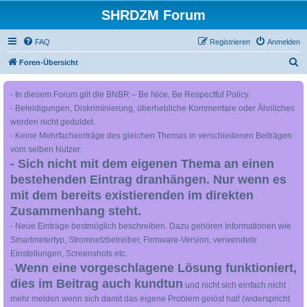
SHRDZM Forum
FAQ
Registrieren
Anmelden
S
Foren-Übersicht
u
- In diesem Forum gilt die BNBR – Be Nice, Be Respectful Policy.
c
- Beleidigungen, Diskriminierung, überhebliche Kommentare oder Ähnliches
h
werden nicht geduldet.
e
- Keine Mehrfacheinträge des gleichen Themas in verschiedenen Beiträgen
vom selben Nutzer.
- Sich nicht mit dem eigenen Thema an einen
bestehenden Eintrag dranhängen. Nur wenn es
mit dem bereits existierenden im direkten
Zusammenhang steht.
- Neue Einträge bestmöglich beschreiben. Dazu gehören Informationen wie
Smartmetertyp, Stromnetzbetreiber, Firmware-Version, verwendete
Einstellungen, Screenshots etc.
Wenn eine vorgeschlagene Lösung funktioniert,
-
dies im Beitrag auch kundtun
und nicht sich einfach nicht
mehr melden wenn sich damit das eigene Problem gelöst hat! (widerspricht